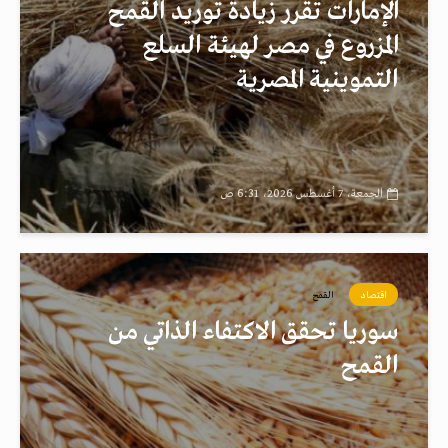
الإمارات تقرر زيادة توريد القمح
المزروع في مصر لهيئة السلع
التموينية المصرية
الجمعة، 7 أغسطس 2026، 6:31 ص
اقتصاد
القمح
سوريا تحقق الاكتفاء الذاتي من
القمح