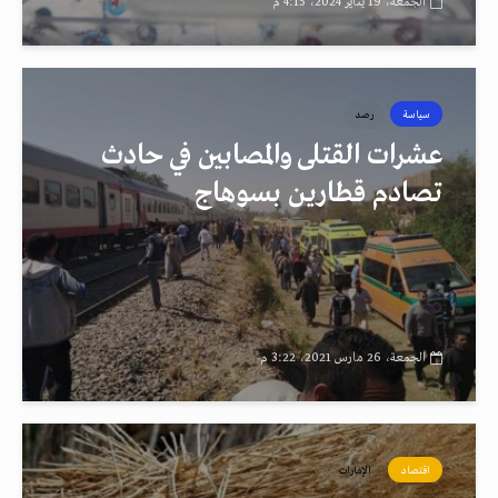
الجمعة، 19 يناير 2024، 4:15 م
سياسة
رصد
عشرات القتلى والمصابين في حادث
تصادم قطارين بسوهاج
الجمعة، 26 مارس 2021، 3:22 م
اقتصاد
الإمارات