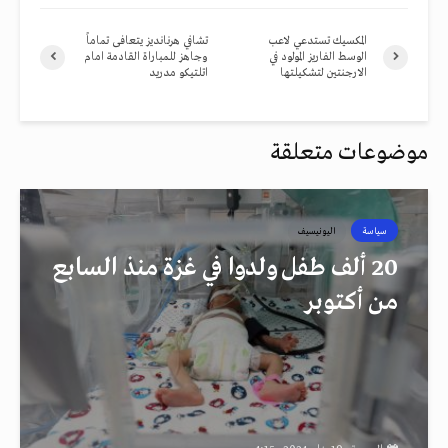
المكسيك تستدعي لاعب
تشافي هرنانديز يتعافى تماماً
الوسط الفاريز المولود في
وجاهز للمباراة القادمة امام
الارجنتين لتشكيلتها
اتلتيكو مدريد
موضوعات متعلقة
سياسة
اليونيسيف
20 ألف طفل ولدوا في غزة منذ السابع
من أكتوبر