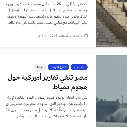
أكدت وزارة الري، الثلاثاء، أنها لن تسمح ببناء سدود إثيوبية
جديدة على مجرى نهر النيل، مجددة تمسكها بالتوصل إلى
اتفاق قانوني ملزم ينظم ملء وتشغيل سد النهضة ويضمن
تبادل البيانات مع دولتي المصب، مصر والسودان. جاء ذلك...
الأربعاء، 5 أغسطس 2026، 6:44 ص
أخر الأخبار
الشرق الاوسط
دمياط
مصر تنفي تقارير أميركية حول
هجوم دمياط
نفى وزير الدولة للإعلام ضياء رشوان، اتهام القاهرة لإيران
بالمسؤولية عن الهجوم الذي استهدف سفينتين مصريتين في
ميناء دمياط، مؤكداً أنه “لا توجد في مصر مصادر مجهولة”
وأن المعلومات لا تصدر إلا عن الجهات الرسمية. وتأتي...