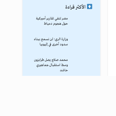
الأكثر قراءة
مصر تنفي تقارير أميركية
حول هجوم دمياط
وزارة الري: لن نسمح ببناء
سدود أخرى في إثيوبيا
محمد صلاح يصل طرابزون
وسط استقبال جماهيري
حاشد
ترامب يوقف الهجوم الكبير
ضد إيران
نادي طرابزون يعلن التفاوض
مع محمد صلاح