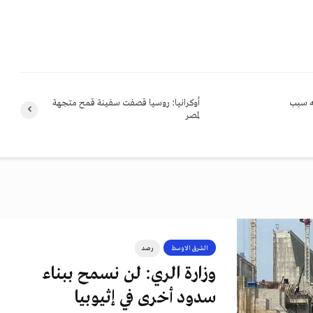
يه سبب
أوكرانيا: روسيا قصفت سفينة قمح متجهة
لمصر
الشرق الاوسط
رصد
وزارة الري: لن نسمح ببناء
سدود أخرى في إثيوبيا