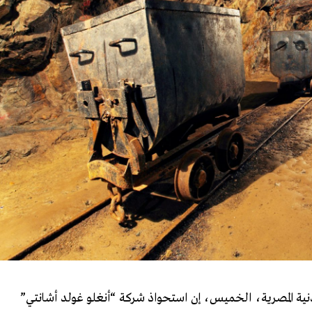
معدنية المصرية، الخميس، إن استحواذ شركة “أنغلو غولد أشانتي”