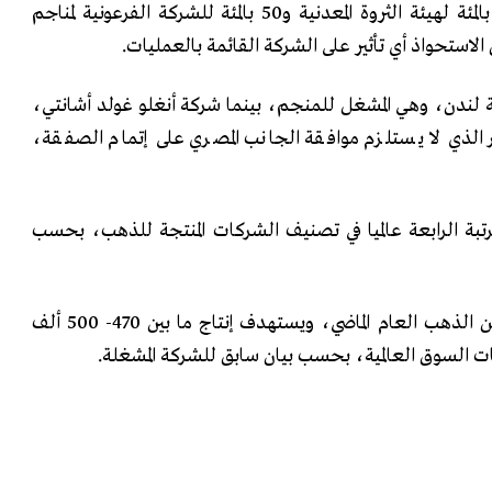
وشركة السكري مشتركة بـ50 بالمئة؜ لهيئة الثروة المعدنية و50 بالمئة؜ للشركة الفرعونية لمناجم
الاستحواذ أي تأثير على الشركة القائمة بالعمليات.
لندن، وهي المشغل للمنجم، بينما شركة أنغلو غولد أشانتي،
 الذي لا يستلزم موافقة الجانب المصري على إتمام الصفقة،
رتبة الرابعة عالميا في تصنيف الشركات المنتجة للذهب، بحسب
وأنتج المنجم 470 ألف أوقية من الذهب العام الماضي، ويستهدف إنتاج ما بين 470- 500 ألف
ت السوق العالمية، بحسب بيان سابق للشركة المشغلة.