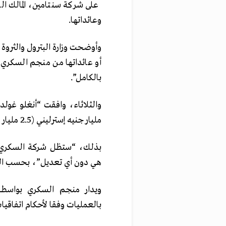
على شركة سنتامين، المالك ال
وعائداتها.
وأوضحت وزارة البترول والثروة ا
بالكامل”.
مليار جنيه إسترليني (2.5 مليار دولار).
بذلك، “ستظل شركة السكري لم
هي دون أي تعديل”، بحسب الوزا
ويدار منجم السكري بواسطة 
بالعمليات وفقا لأحكام اتفاقيات 