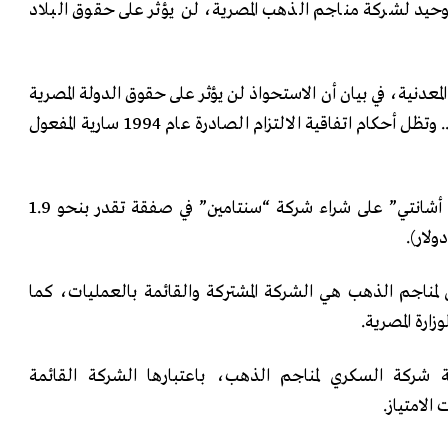
وحيد لشركة مناجم الذهب المصرية، لن يؤثر على حقوق البلاد
لمعدنية، في بيان أن الاستحواذ لن يؤثر على حقوق الدولة المصرية
أو عائداتها من منجم السكري.. وتظل أحكام اتفاقية الالتزام الصادرة عام 1994 سارية المفعول
والثلاثاء، وافقت “أنغلو غولد أشانتي” على شراء شركة “سنتامين” في صفقة تقدر بنحو 1.9
ناجم الذهب هي الشركة المشتركة والقائمة بالعمليات، كما
رة المصرية.
شركة السكري لمناجم الذهب، باعتبارها الشركة القائمة
الامتياز.