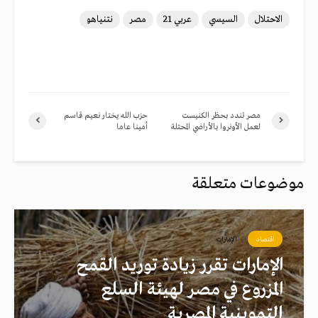
الاحتلال
السيسي
عربي 21
مصر
نتنياهو
مصر تندد بحظر الكنيست
حزب الله يختار نعيم قاسم
لعمل الأونروا بالأراضي المحتلة
أمينا عاما
موضوعات متعلقة
اقتصاد
الإمارات
الإمارات تقرر زيادة توريد القمح
المزروع في مصر لهيئة السلع
التموينية المصرية