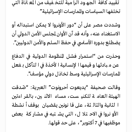
تقييد كافة الجهود الرامية للتخفيف من المعاناة التي
تخلفها السياسات والممارسات الإسرائيلية”
وشددت مصر على أن “دور الأونروا لا يمكن استبداله أو
الاستغناء عنه، وأنه قد آن الأوان لمجلس الأمن الدولي أن
يضطلع بدوره الأساسي في حفظ السلم والأمن الدوليين”.
وحذرت من “استمرار فشل المنظومة الدولية في الدفاع
عن مبادئها وقيمها الإنسانية الأخذة في التآكل بفعل
الممارسات الإسرائيلية وسط تخاذل دولي مؤسف”.
وقالت صحيفة “يديعوت أحرونوت” العبرية: “صّدقت
الهيئة العامة للكنيست، مساء الاثنين، بالقراءتين
الثانية والثالثة، على قانونين يقضيان بوقف أنشطة
الأونروا في الاحتلال، التي يشتبه في مشاركة بعض
موظفيها في 7 أكتوبر”، على حد قولها.