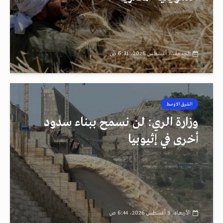
الجمعة، 7 أغسطس 2026، 6:31 ص
الشرق الاوسط
رصد
وزارة الري: لن نسمح ببناء سدود
أخرى في إثيوبيا
الأربعاء، 5 أغسطس 2026، 6:44 ص