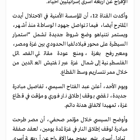
الإفراج عن أربعة أسرى إسرائيليين أحياء.
وأكدت القناة 12، أن المؤسسة الأمنية في الاحتلال أيدت
المقترح أيضا، فيما تتواصل جهود الوساطة منذ أشهر،
ويستمر نتنياهو وضع شروط جديدة تشمل “استمرار
السيطرة على محور فيلادلفيا الحدودي بين غزة ومصر،
ومعبر رفح بغزة، ومنع عودة مقاتلي الفصائل
الفلسطينية إلى شمال غزة عبر تفتيش العائدين من
خلال ممر نتساريم وسط القطاع.
ويوم الأحد، أعلن عبد الفتاح السيسي، تفاصيل مبادرة
جديدة، تقضي بوقف إطلاق نار فوري ومؤقت في قطاع
غزة، تمهيدا لاتفاق هدنة دائم.
وأوضح السيسي خلال مؤتمر صحفي، أن مصر طرحت
مبادرة لوقف إطلاق النار في غزة لمدة يومين، لعقد صفقة
تبادل أسرى يتم بموجبها الإفراج عن أربعة أسرى