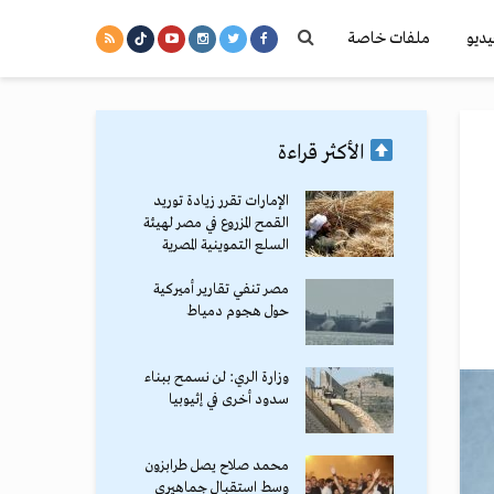
يديو
ملفات خاصة
الأكثر قراءة
الإمارات تقرر زيادة توريد
القمح المزروع في مصر لهيئة
السلع التموينية المصرية
مصر تنفي تقارير أميركية
حول هجوم دمياط
وزارة الري: لن نسمح ببناء
سدود أخرى في إثيوبيا
محمد صلاح يصل طرابزون
وسط استقبال جماهيري