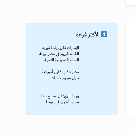
الأكثر قراءة
الإمارات تقرر زيادة توريد
القمح المزروع في مصر لهيئة
السلع التموينية المصرية
مصر تنفي تقارير أميركية
حول هجوم دمياط
وزارة الري: لن نسمح ببناء
سدود أخرى في إثيوبيا
محمد صلاح يصل طرابزون
وسط استقبال جماهيري
حاشد