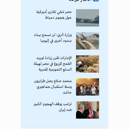
مصر تنفي تقارير أميركية
حول هجوم دمياط
وزارة الري: لن نسمح ببناء
سدود أخرى في إثيوبيا
الإمارات تقرر زيادة توريد
القمح المزروع في مصر لهيئة
السلع التموينية المصرية
محمد صلاح يصل طرابزون
وسط استقبال جماهيري
حاشد
ترامب يوقف الهجوم الكبير
ضد إيران