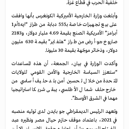
خلفية الحرب في قطاع غزة.
وأبلغت وزارة الخارجية الأميركية الكونغرس بأنها وافقت
على بيع تجهيزات خاصة بـ555 دبابة من طراز “ايه1أم1
أبرامز” الأمريكية الصنع بقيمة 4.69 مليار دولار، و2183
صاروخ جو-أرض من طراز “هلفاير” بقيمة 630 مليون
دولار، وذخائر موجّهة بقيمة 30 مليونا.
وأكدت الوزارة في بيان، الجمعة، أن هذه المساعدات
“ستعزز السياسة الخارجية والأمن القومي للولايات
المتحدة من خلال تحسين أمن بلد حليف أساسي من
خارج حلف شمال الأطلسي، يبقى شريكا استراتيجيا
مهما في الشرق الأوسط”.
وتعهد الرئيس الديمقراطي جو بايدن لدى توليه منصبه
في 2021، باعتماد موقف حازم حيال مصر ونظيره عبد
الفتاح السيسي بشأن احترام حقوق الإنسان. إلا أن