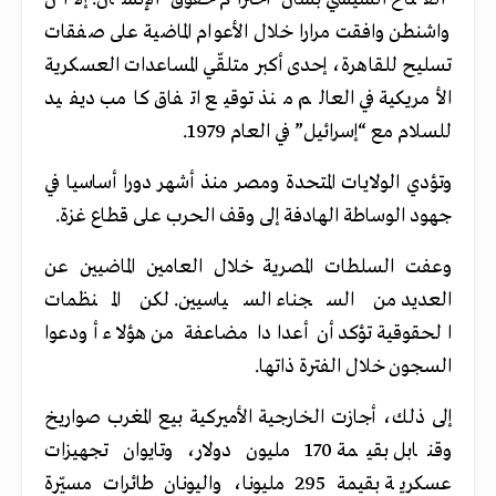
واشنطن وافقت مرارا خلال الأعوام الماضية على صفقات
تسليح للقاهرة، إحدى أكبر متلقّي المساعدات العسكرية
الأمريكية في العالم منذ توقيع اتفاق كامب ديفيد
للسلام مع “إسرائيل” في العام 1979.
وتؤدي الولايات المتحدة ومصر منذ أشهر دورا أساسيا في
جهود الوساطة الهادفة إلى وقف الحرب على قطاع غزة.
وعفت السلطات المصرية خلال العامين الماضيين عن
العديد من السجناء السياسيين. لكن المنظمات
الحقوقية تؤكد أن أعدادا مضاعفة من هؤلاء أودعوا
السجون خلال الفترة ذاتها.
إلى ذلك، أجازت الخارجية الأميركية بيع المغرب صواريخ
وقنابل بقيمة 170 مليون دولار، وتايوان تجهيزات
عسكرية بقيمة 295 مليونا، واليونان طائرات مسيّرة