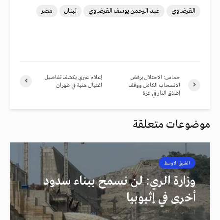
القرضاوي
عبد الرحمن يوسف القرضاوي
لبنان
مصر
حماس: الاحتلال يرفض
إعلام عبري يكشف تفاصيل
الانسحاب الكامل ووقف
اغتيال هنية في طهران
إطلاق النار في غزة
موضوعات متعلقة
الشرق الاوسط
رصد
وزارة الري: لن نسمح ببناء سدود
أخرى في إثيوبيا