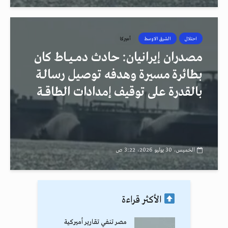
احتلال
الشرق الاوسط
أميركا
مصدران إيرانيان: حادث دمــيــاط كان
بطائرة مسيرة وهدفه توصيل رسالـة
بالقدرة على توقيف إمدادات الطاقــة
الخميس، 30 يوليو 2026، 3:22 ص
الأكثر قراءة
مصر تنفي تقارير أميركية