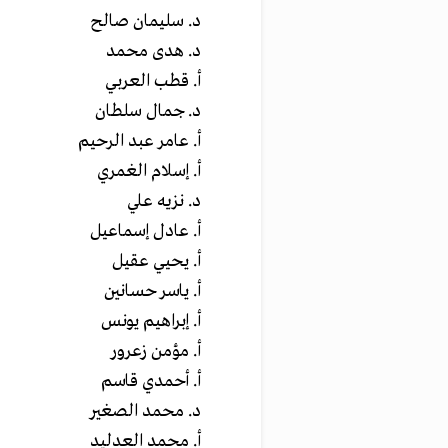
د. سليمان صالح
د. هدى محمد
أ. قطب العربي
د. جمال سلطان
أ. عامر عبد الرحيم
أ. إسلام الغمري
د. نزيه علي
أ. عادل إسماعيل
أ. يحيي عقيل
أ. ياسر حسانين
أ. إبراهيم يونس
أ. مؤمن زعرور
أ. أحمدي قاسم
د. محمد الصغير
أ. محمد العدليد