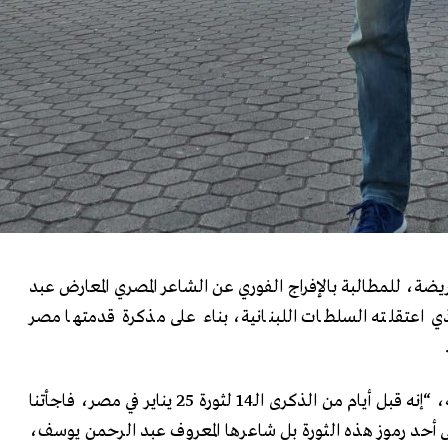
ة، للمطالبة بالإفراج الفوري عن الشاعر المصري المعارض عبد
 اعتقلته السلطات اللبنانية، بناء على مذكرة قدمتها مصر
وأصدر الموقعون بيانا، قالوا فيه، “إنه قبل أيام من الذكرى الـ14 لثورة 25 يناير في مصر، فاجأتنا
ى أحد رموز هذه الثورة بل شاعرها المعروف عبد الرحمن يوسف،