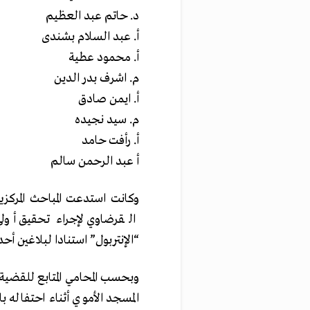
د. حاتم عبد العظيم
أ. عبد السلام بشندى
أ. محمود عطية
م. اشرف بدر الدين
أ. ايمن صادق
م. سيد نجيده
أ. رأفت حامد
أ عبد الرحمن سالم
وكانت استدعت المباحث المركزي
القرضاوي لإجراء تحقيق أول
“الإنتربول” استنادا لبلاغين أح
وبحسب المحامي المتابع للقضية
المسجد الأموي أثناء احتفاله 