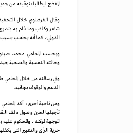
المقطع ليطالبا بتوقيفه من جديد
وقال القرضاوي خلال التحقيق
شاعر وكاتب وما قام به يندرج 
الدولي، كما أنه يحاسب بسبب و
وبحسب المحامي محمد صبلوح
وحالته النفسية والصحية جيدة، 
وفي رسالته من خلال المحامي ط
الدعم والوقوف بجانبه.
ومن ناحية أخرى، أكد المحامي أ
تأجيلها لحين وصول ملف القضي
الموجهة لموكله، والمحكوم عليه
حرية الرأي والتعبير التي يكفله