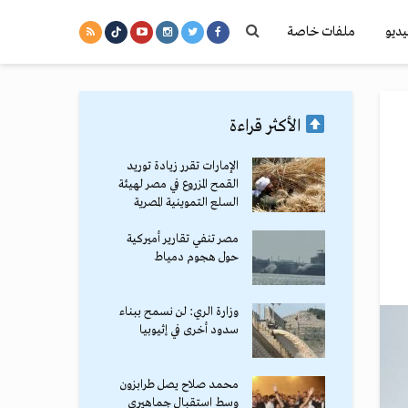
يديو
ملفات خاصة
الأكثر قراءة
الإمارات تقرر زيادة توريد
القمح المزروع في مصر لهيئة
السلع التموينية المصرية
مصر تنفي تقارير أميركية
حول هجوم دمياط
وزارة الري: لن نسمح ببناء
سدود أخرى في إثيوبيا
محمد صلاح يصل طرابزون
وسط استقبال جماهيري