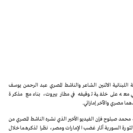
ة اللبنانية الاثنين الشاعر والناشط المصري عبد الرحمن يوسف
ي معه على خلفية توقيفه في مطار بيروت، بناء مع مذكرة
دهما مصري والآخر إماراتي.
 محمد صبلوح فإن الفيديو الأخير الذي نشره الناشط المصري من
بالثورة السورية أثار غضب الإمارات ومصر، نظرا لذكرهما خلال