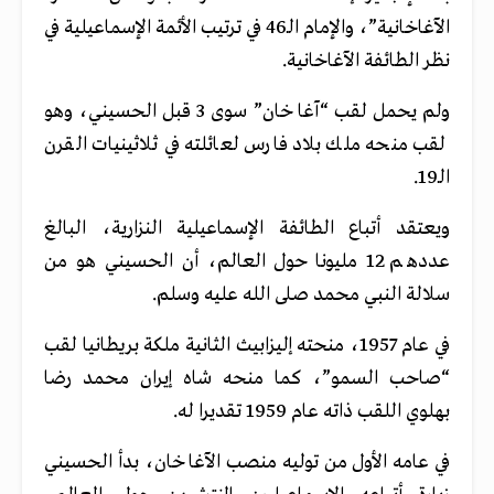
الآغاخانية”، والإمام الـ46 في ترتيب الأئمة الإسماعيلية في
نظر الطائفة الآغاخانية.
ولم يحمل لقب “آغا خان” سوى 3 قبل الحسيني، وهو
لقب منحه ملك بلاد فارس لعائلته في ثلاثينيات القرن
الـ19.
ويعتقد أتباع الطائفة الإسماعيلية النزارية، البالغ
عددهم 12 مليونا حول العالم، أن الحسيني هو من
سلالة النبي محمد صلى الله عليه وسلم.
في عام 1957، منحته إليزابيث الثانية ملكة بريطانيا لقب
“صاحب السمو”، كما منحه شاه إيران محمد رضا
بهلوي اللقب ذاته عام 1959 تقديرا له.
في عامه الأول من توليه منصب الآغا خان، بدأ الحسيني