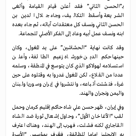
بـ”الحسن الثاني” فقد أعلن قيام القيامة وألغى
الشريعة وأسقط التكاليف، وجاء جلال الدين بن
الحسن الثاني ونسف كل معتقدات آبائه، ثم جاء بعده
ابنه ونسف عمل أبيه وعاد إلى الفكر الأصلي للجماعة.
وقد كانت نهاية “الحشاشين” على يد المغول، وكان
حينها حكم الدين خورشاه زعيم الطائفة، وأعلن
استسلامه لهولاكو الذي كان يتوسع في المنطقة، وسلمه
عددا من القلاع، لكن المغول غدروا به وقتلوه على حين
غرة، فتشتت أتباعه، وانتشروا في إيران وسوريا ولبنان
واليمن ونجران والهند.
وفي إيران، ظهر حسن علي شاه حاكم إقليم كرمان وحمل
لقب “الآغا خان الأول”، وحاول إشعال ثورة ضد الشاه
القاجاري لكنه فشلت، فهرب إلى الهند، وهناك اعترف
به الإنجليز إماما للطائفة، فعُرف بمؤسس “الأسرة