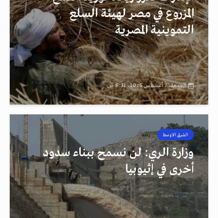
المزروع في مصر لهيئة السلع
التموينية المصرية
الجمعة، 7 أغسطس 2026، 6:31 ص
الشرق الاوسط
رصد
وزارة الري: لن نسمح ببناء سدود
أخرى في إثيوبيا