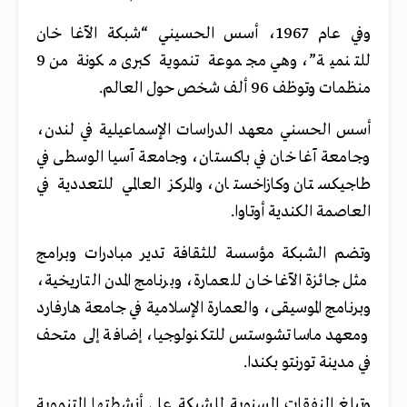
وفي عام 1967، أسس الحسيني “شبكة الآغا خان
للتنمية”، وهي مجموعة تنموية كبرى مكونة من 9
منظمات وتوظف 96 ألف شخص حول العالم.
أسس الحسني معهد الدراسات الإسماعيلية في لندن،
وجامعة آغا خان في باكستان، وجامعة آسيا الوسطى في
طاجيكستان وكازاخستان، والمركز العالمي للتعددية في
العاصمة الكندية أوتاوا.
وتضم الشبكة مؤسسة للثقافة تدير مبادرات وبرامج
مثل جائزة الآغا خان للعمارة، وبرنامج المدن التاريخية،
وبرنامج الموسيقى، والعمارة الإسلامية في جامعة هارفارد
ومعهد ماساتشوستس للتكنولوجيا، إضافة إلى متحف
في مدينة تورنتو بكندا.
وتبلغ النفقات السنوية للشبكة على أنشطتها التنموية