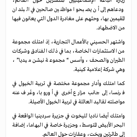
زيارة أتباعه الإسماعيليين المنتشرين حول العالم،
ودعاهم إلى أن يصبحوا مواطنين صالحين في البلدان
المقيمين بها، وحثهم على مغادرة الدول التي يعانون فيها
من الاضطهاد.
واشتهر الحسيني بالأعمال التجارية، إذ امتلك مجموعة
من الاستثمارات الخاصة، بما في ذلك الفنادق وشركات
الطيران والصحف، وأسس “مجموعة نيشن ميديا”،
وهي شركة إعلامية كينية.
كما امتلك وأدار مجموعة مختصة في تربية الخيول في
فرنسا، إلى جانب مزارع أخرى في أوروبا، وعُرف عنه
مواصلته تقاليد العائلة في تربية الخيول الأصيلة.
وامتلك أيضا ناديا لليخوت في جزيرة سردينيا الواقعة في
البحر الأبيض المتوسط، وجزيرة خاصة في البهاما، إضافة
إلى طائرتين ويخت، وعقارات حول العالم.