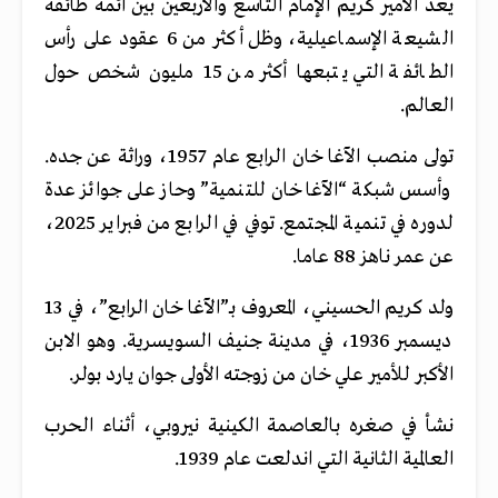
يُعد الأمير كريم الإمام التاسع والأربعين بين أئمة طائفة
الشيعة الإسماعيلية، وظل أكثر من 6 عقود على رأس
الطائفة التي يتبعها أكثر من 15 مليون شخص حول
العالم.
تولى منصب الآغا خان الرابع عام 1957، وراثة عن جده.
وأسس شبكة “الآغا خان للتنمية” وحاز على جوائز عدة
لدوره في تنمية المجتمع. توفي في الرابع من فبراير 2025،
عن عمر ناهز 88 عاما.
ولد كريم الحسيني، المعروف بـ”الآغا خان الرابع”، في 13
ديسمبر 1936، في مدينة جنيف السويسرية. وهو الابن
الأكبر للأمير علي خان من زوجته الأولى جوان يارد بولر.
نشأ في صغره بالعاصمة الكينية نيروبي، أثناء الحرب
العالمية الثانية التي اندلعت عام 1939.