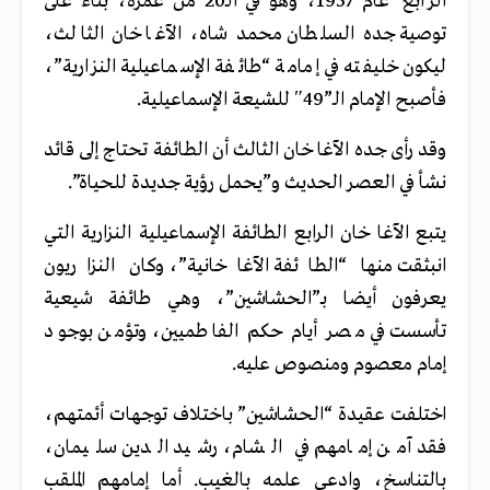
الرابع” عام 1957، وهو في الـ20 من عمره، بناء على
توصية جده السلطان محمد شاه، الآغا خان الثالث،
ليكون خليفته في إمامة “طائفة الإسماعيلية النزارية”،
فأصبح الإمام الـ”49″ للشيعة الإسماعيلية.
وقد رأى جده الآغا خان الثالث أن الطائفة تحتاج إلى قائد
نشأ في العصر الحديث و”يحمل رؤية جديدة للحياة”.
يتبع الآغا خان الرابع الطائفة الإسماعيلية النزارية التي
انبثقت منها “الطائفة الآغاخانية”، وكان النزاريون
يعرفون أيضا بـ”الحشاشين”، وهي طائفة شيعية
تأسست في مصر أيام حكم الفاطميين، وتؤمن بوجود
إمام معصوم ومنصوص عليه.
اختلفت عقيدة “الحشاشين” باختلاف توجهات أئمتهم،
فقد آمن إمامهم في الشام، رشيد الدين سليمان،
بالتناسخ، وادعى علمه بالغيب. أما إمامهم الملقب