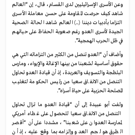
وعن الأسرى الإسرائيليين لدى القسام، قال، إن “العالم
شاهد كيف حرصت المقاومة على حسن معاملة الأسرى
التزاما بأدبيات ديننا (..) العالم شاهد الحالة الصحية
الجيدة لأسرى العدو رغم صعوبة الحفاظ على حياتهم
في ظل الحرب الهمجية”.
وأضاف أن “العدو تنصل من الكثير من التزاماته التي هي
حقوق أساسية لشعبنا من بينها الإغاثة والإيواء، ومارس
البلطجة والتسويف والعربدة، إذ أن قيادة العدو تحاول
التنصل من الاتفاق سعيا من رئيس الحكومة لتغليب
المصلحة الحزبية على حياة أسراه”.
ولفت أبو عبيدة إلى أن “قيادة العدو ما تزال تحاول
التنصل من الاتفاق سعيا للحصول على غطاء أمريكي
لممارسة العدوان على شعبنا”، مشددا على أن “أقصر
الطرق هو لجم العدو وإلزامه بما وقع عليه، إذ أن