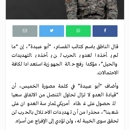
قال الناطق باسم كتائب القسام، “أبو عبيدة”، إن “ما
لم يأخذه العدو بالحرب لن يأخذه بالتهديدات
والحيل”، مؤكدا رفع حالة الجهوزية استعدادا لكافة
الاحتمالات.
وأضاف “أبو عبيدة” في كلمة مصورة الخميس، أن
“قيادة العدو لا تزال تحاول التنصل من الاتفاق سعيا
للحصول على غطاء أمريكي لممارسة العدوان على
شعبنا”، محذرا من أن تهديدات الاحتلال بالحرب لن
تحقق سوى الخيبة له، ولن تؤدي إلى الإفراج عن أسراه.