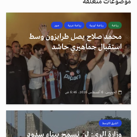
موضوعات متعلقة
رياضة
رياضة اوربية
رياضة عربية
صور
رصد
محمد صلاح يصل طرابزون وسط
استقبال جماهيري حاشد
الخميس، 6 أغسطس 2026، 6:46 ص
الشرق الاوسط
رصد
وزارة الري: لن نسمح ببناء سدود