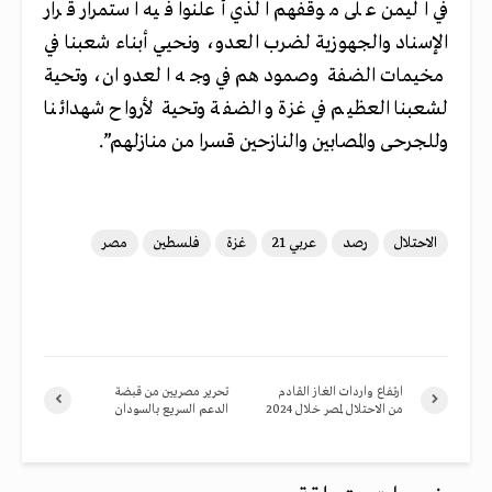
في اليمن على موقفهم الذي أعلنوا فيه استمرار قرار
الإسناد والجهوزية لضرب العدو، ونحيي أبناء شعبنا في
مخيمات الضفة وصمودهم في وجه العدوان، وتحية
لشعبنا العظيم في غزة والضفة وتحية لأرواح شهدائنا
وللجرحى والمصابين والنازحين قسرا من منازلهم”.
الاحتلال
رصد
عربي 21
غزة
فلسطين
مصر
ارتفاع واردات الغاز القادم
تحرير مصريين من قبضة
من الاحتلال لمصر خلال 2024
الدعم السريع بالسودان