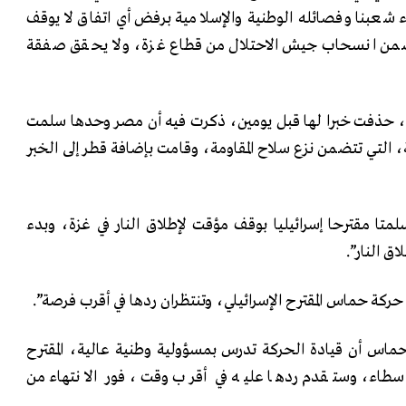
اء شعبنا وفصائله الوطنية والإسلامية برفض أي اتفاق لا يوقف
ضمن انسحاب جيش الاحتلال من قطاع غزة، ولا يحقق صفقة
ية”، حذفت خبرا لها قبل يومين، ذكرت فيه أن مصر وحدها سلمت
، التي تتضمن نزع سلاح المقاومة، وقامت بإضافة قطر إلى الخبر
متا مقترحا إسرائيليا بوقف مؤقت لإطلاق النار في غزة، وبدء
ق النار”.
كة حماس المقترح الإسرائيلي، وتنتظران ردها في أقرب فرصة”.
اس أن قيادة الحركة تدرس بمسؤولية وطنية عالية، المقترح
سطاء، وستقدم ردها عليه في أقرب وقت، فور الانتهاء من