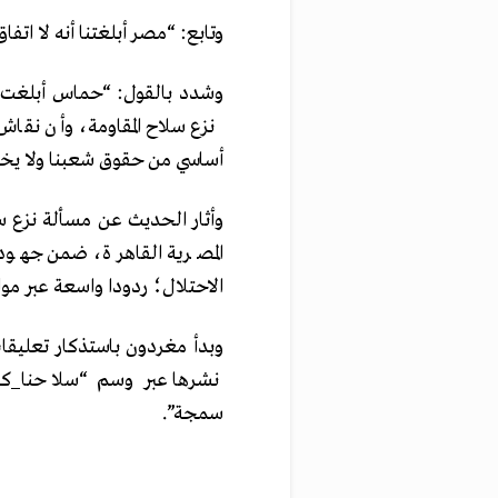
وتابع: “مصر أبلغتنا أنه لا ات
وشدد بالقول: “حماس أبلغت 
نزع سلاح المقاومة، وأن نق
أساسي من حقوق شعبنا ولا يخ
وأثار الحديث عن مسألة نزع سل
المصرية القاهرة، ضمن جهو
الاحتلال؛ ردودا واسعة عبر موا
وبدأ مغردون باستذكار تعليقات
نشرها عبر وسم “سلاحنا_كرا
سمجة”.