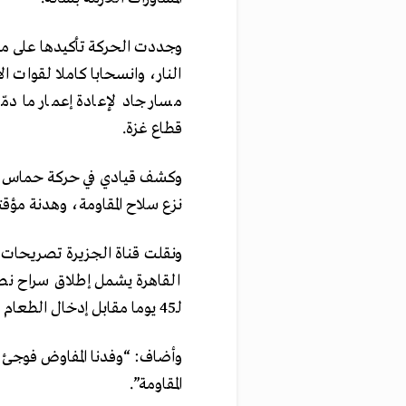
وجددت الحركة تأكيدها على موقف
النار، وانسحابا كاملا لقوات 
مسار جاد لإعادة إعمار ما دم
قطاع غزة.
وكشف قيادي في حركة حماس، 
نزع سلاح المقاومة، وهدنة مؤقتة لمدة 5
ونقلت قناة الجزيرة تصريحات ع
القاهرة يشمل إطلاق سراح نصف
لـ45 يوما مقابل إدخال الطعام والإيواء.
وأضاف: “وفدنا المفاوض فوجئ 
المقاومة”.