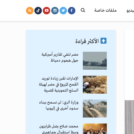
يديو
ملفات خاصة
الأكثر قراءة
مصر تنفي تقارير أميركية
حول هجوم دمياط
الإمارات تقرر زيادة توريد
القمح المزروع في مصر لهيئة
السلع التموينية المصرية
وزارة الري: لن نسمح ببناء
سدود أخرى في إثيوبيا
محمد صلاح يصل طرابزون
وسط استقبال جماهيري