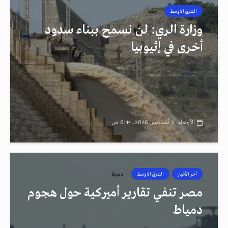
الشرق الاوسط
رصد
وزارة الري: لن نسمح ببناء سدود
أخرى في إثيوبيا
الأربعاء، 5 أغسطس 2026، 6:44 ص
أخر الأخبار
الشرق الاوسط
دمياط
مصر تنفي تقارير أميركية حول هجوم
دمياط