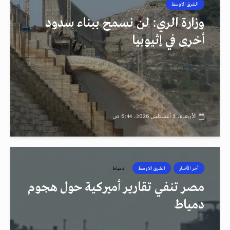
الشرق الاوسط
رصد
وزارة الري: لن نسمح ببناء سدود
أخرى في إثيوبيا
الأربعاء، 5 أغسطس 2026، 6:44 ص
أخر الأخبار
الشرق الاوسط
دمياط
مصر تنفي تقارير أميركية حول هجوم
دمياط