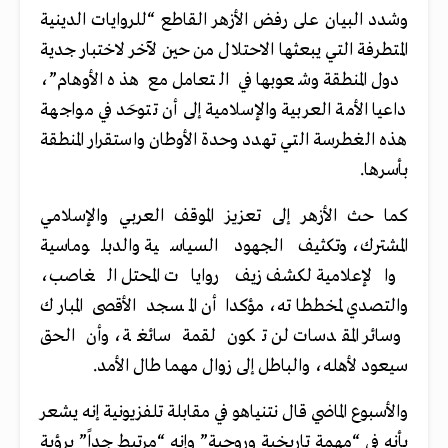
وشدد البيان على رفض الأزهر القاطع “للروايات الدينية
المتطرفة التي يبعثها الاحتلال من حين لآخر لاختبار جدية
دول المنطقة وشعوبها في التعامل مع هذه الأوهام”،
داعيا الأمة العربية والإسلامية إلى أن تتوحَد في مواجهة
هذه الغطرسة التي تهدد وحدة الأوطان واستقرار المنطقة
بأسرها.
كما حث الأزهر إلى تعزيز الموقف العربي والإسلامي
المشترك، وتكثيف الجهود السياسية والدبلوماسية
والإعلامية لكشف زيف روايات المحتل الغاصب،
والتصدي لمخططاته، مؤكدا أن المسجد الأقصى المبارك
وسائر المقدسات لن تكون لقمة سائغة، وأن الحق
سيعود لأهله، والباطل إلى زوال مهما طال الأمد.
والأسبوع الماضي قال نتنياهو في مقابلة تلفزيونية إنه يشعر
بأنه في “مهمة تاريخية وروحية” وإنه “مرتبط جداً” برؤية