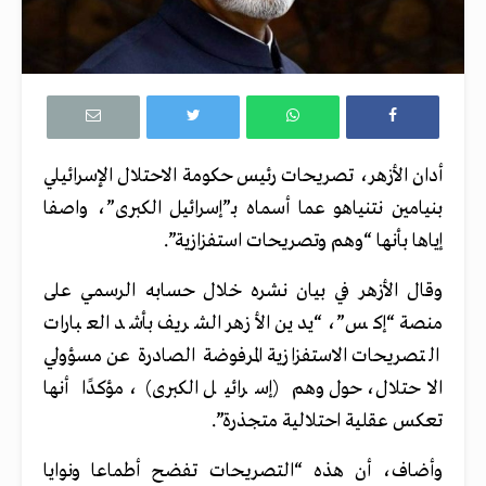
أدان الأزهر، تصريحات رئيس حكومة الاحتلال الإسرائيلي
بنيامين نتنياهو عما أسماه بـ”إسرائيل الكبرى”، واصفا
إياها بأنها “وهم وتصريحات استفزازية”.
وقال الأزهر في بيان نشره خلال حسابه الرسمي على
منصة “إكس”، “يدين الأزهر الشريف بأشد العبارات
التصريحات الاستفزازية المرفوضة الصادرة عن مسؤولي
الاحتلال، حول وهم (إسرائيل الكبرى)، مؤكدًا أنها
تعكس عقلية احتلالية متجذرة”.
وأضاف، أن هذه “التصريحات تفضح أطماعا ونوايا