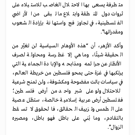
متطرفة يسعى بها الاحتلال الغاصب للاستيلاء على
ثروات دول المنطقة وابتلاع ما تبقى من الأراضي
الفلسطينية، في تجاوز فج واستهانة بإرادة الشعوب
ومقدراتها”.
وأكد الأزهر، أن “هذه الأوهام السياسية لن تغيِّر من
الحقيقة شيئًا، وما هي إلا غطرسة ومحاولة لصرف
الأنظار عن جرائمه ومذابحه والإبادة الجماعية التي
يرتكبها في غزة حتى يمحو فلسطين من خريطة العالم،
في سياسات باتت مفضوحة ومكشوفة، ولن تمنح شرعية
للاحتلال ولو على شبر واحد من أرض فلسطين؛
ففلسطين أرض عربية إسلامية خالصة، ستظل عصية
على الطمس وتزييف الحقائق، فالحقوق لا تسقط
بالتقادم، وما بُني على باطل فهو باطل، ومصيره
الزوال”.