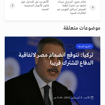
إعلام عبري: البدو في سيناء
الأزهر يرد على المتداول حول
تمكنوا من اجتياز أنظمة
قانون الأحوال الشخصية
تشويش إسرائيل للتهريب عبر
الجديد
الطائرات المسيرة
موضوعات متعلقة
الشرق الاوسط
تركيا
تركيا: نتوقع انضمام مصر لاتفاقية
الدفاع المشترك قريبا
الأحد، 9 أغسطس 2026، 6:44 ص