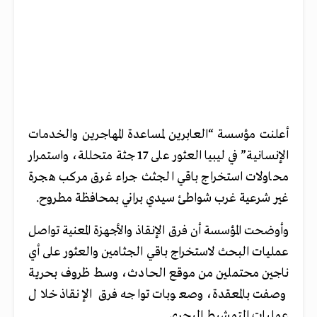
أعلنت مؤسسة “العابرين لمساعدة المهاجرين والخدمات
الإنسانية” في ليبيا العثور على 17 جثة متحللة، واستمرار
محاولات استخراج باقي الجثث جراء غرق مركب هجرة
غير شرعية غرب شواطئ سيدي براني بمحافظة مطروح.
وأوضحت المؤسسة أن فرق الإنقاذ والأجهزة المعنية تواصل
عمليات البحث لاستخراج باقي الجثامين والعثور على أي
ناجين محتملين من موقع الحادث، وسط ظروف بحرية
وصفت بالمعقدة، وصعوبات تواجه فرق الإنقاذ خلال
عمليات التمشيط البحري.