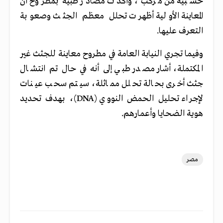
خشبية من مركب، وأكدت مصادر طبية بمطروح أن
المعاينة الأولية أظهرت تحلل معظم الجثث وصعوبة
التعرف عليها.
وفيما تجري النيابة العامة في مطروح معاينة للجثث غير
المكتملة، أشار مصدر طبي إلى أنه في حال تم انتشال
جثث أخرى بحالة تحلل مماثلة، سيتم سحب عينات
لإجراء تحليل الحمض النووي (DNA)، بهدف تحديد
هوية الضحايا وأعمارهم.
مصر