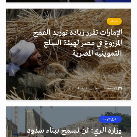
اقتصاد
الإمارات
الإمارات تقرر زيادة توريد القمح
المزروع في مصر لهيئة السلع
التموينية المصرية
الجمعة، 7 أغسطس 2026، 6:31 ص
الشرق الاوسط
رصد
وزارة الري: لن نسمح ببناء سدود