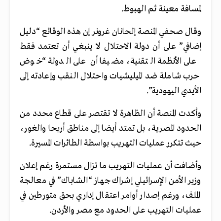
لمسافة معينة ثم الهبوط.
وقال صحفي المنصة إلحانان غرونر إن هذه الوقائع “دليل
إضافي” على أن دولة الاحتلال لا ينبغي أن تعتمد فقط
على الأنظمة التقنية، مضيفا أن على الدولة “خوض
حرب شاملة ضد الميليشيات واحتلال النقب وإعادته إلى
الأيدي اليهودية”.
وأكدت المنصة أن الظاهرة لا تقتصر على قطاع محدد من
الحدود المصرية، بل تمتد أيضا إلى مناطق أريحا والغور،
حيث تتكرر عمليات التهريب بواسطة الطائرات المسيرة.
وأضافت أن عمليات التهريب ما تزال مستمرة رغم إعلان
وزير الأمن الإسرائيلي إشراك جهاز “الشاباك” في معالجة
الملف، ورغم إصدار أوامر اعتقال إداري بحق متورطين في
عمليات التهريب على الحدود مع مصر والأردن.