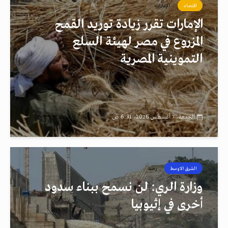
اقتصاد
الإمارات
الإمارات تقرر زيادة توريد القمح
المزروع في مصر لهيئة السلع
التموينية المصرية
الجمعة، 7 أغسطس 2026، 6:31 ص
الشرق الاوسط
رصد
وزارة الري: لن نسمح ببناء سدود
أخرى في إثيوبيا