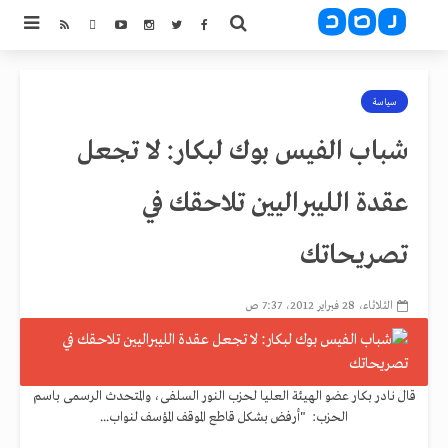
سياسة
شباب الفيس بوك لبكار: لا تجعل
عقدة الليبراليين تلاحقك في
تصريحاتك
الثلاثاء، 28 فبراير 2012، 7:37 ص
قال نادر بكار عضو الهيئة العليا لحزب النور السلفى، والمتحدث الرسمى باسم
الحزب: "أرفض بشكل قاطع الموقف المؤسف لنواب...