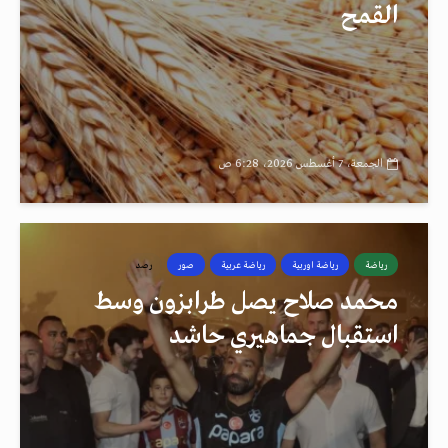
القمح
الجمعة، 7 أغسطس 2026، 6:28 ص
رياضة
رياضة اوربية
رياضة عربية
صور
رصد
محمد صلاح يصل طرابزون وسط
استقبال جماهيري حاشد