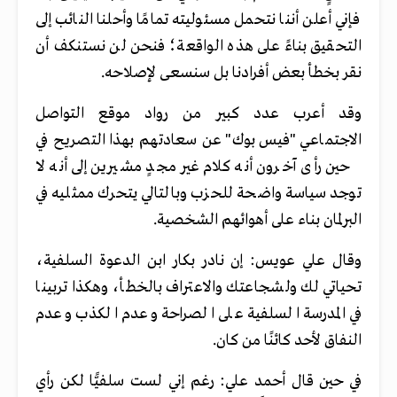
فإني أعلن أننا نتحمل مسئوليته تمامًا وأحلنا النائب إلى
التحقيق بناءً على هذه الواقعة؛ فنحن لن نستنكف أن
نقر بخطأ بعض أفرادنا بل سنسعى لإصلاحه.
وقد أعرب عدد كبير من رواد موقع التواصل
الاجتماعي "فيس بوك" عن سعادتهم بهذا التصريح في
حين رأى آخرون أنه كلام غير مجدٍ مشيرين إلى أنه لا
توجد سياسة واضحة للحزب وبالتالي يتحرك ممثليه في
البرلمان بناء على أهوائهم الشخصية.
وقال علي عويس: إن نادر بكار ابن الدعوة السلفية،
تحياتي لك ولشجاعتك والاعتراف بالخطأ، وهكذا تربينا
في المدرسة السلفية على الصراحة وعدم الكذب وعدم
النفاق لأحد كائنًا من كان.
في حين قال أحمد علي: رغم إني لست سلفيًّا لكن رأي