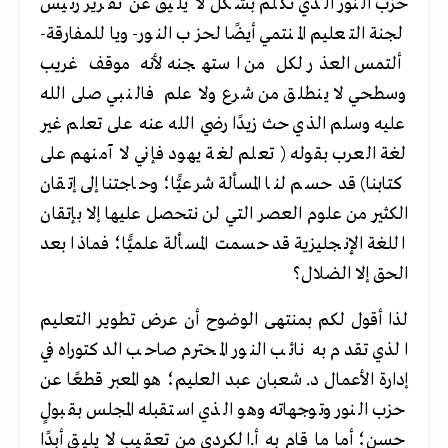
حزب النور الذي تكلم بشكل لا يليق عن تقرير رئيس
لجنة التعليم المنتمي أيضًا لحزب النور- وياللمفارقة-
ألتمس العذر لكل من استهجنه لأنه موقف غريب
وسطحي لا ينطلق من شرع ولا علم فالنبي صلى الله
عليه وسلم الذي حث زيدًا رضي الله عنه على تعلم غير
لغة العرب بقوله ( تعلم لغة يهود فإني لا آمنهم على
كتابنا) قد حسم لنا المسألة شرعيًّا؛ وحاجتنا إلى إتقان
الكثير من علوم العصر التي لن نتحصل عليها إلا بإتقان
اللغة الإنجليزية قد حسمت المسألة علميًّا؛ فماذا بعد
الحق إلا الضلال؟
لذا أقول لكم بمنتهى الوضوح أن عرض تطوير التعليم
الذي تقدم به نائب النور المحترم صاحب الدكتوراه في
إدارة الأعمال د. شعبان عبد العليم؛ هو المعبر قطعًا عن
حزب النور وتوجهاته وهو الذي استقبله المجلس بقبولٍ
حسنٍ؛ أما ما قام به أ.الكردي من تعقيب لا يليق أبدًا