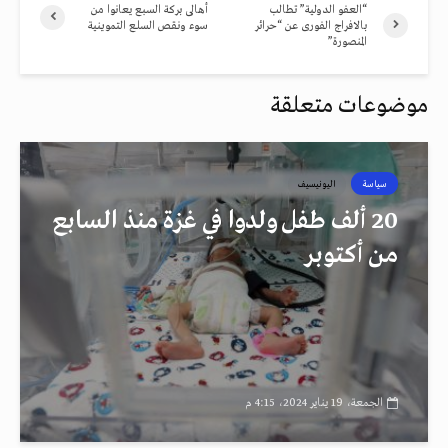
“العفو الدولية” تطالب
أهالى بركة السبع يعانوا من
بالافراج الفورى عن “حرائر
سوء ونقص السلع التموينية
المنصورة”
موضوعات متعلقة
سياسة
اليونيسيف
20 ألف طفل ولدوا في غزة منذ السابع
من أكتوبر
الجمعة، 19 يناير 2024، 4:15 م