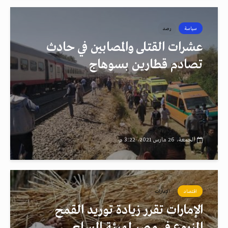
سياسة
رصد
عشرات القتلى والمصابين في حادث
تصادم قطارين بسوهاج
الجمعة، 26 مارس 2021، 3:22 م
اقتصاد
الإمارات
الإمارات تقرر زيادة توريد القمح
المزروع في مصر لهيئة السلع