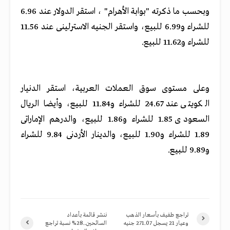
وبحسب ما ذكرته "بوابة الأهرام" ، استقر الدولار عند 6.96
للشراء و6.99 للبيع، واستقر الجنيه الاسترلينى عند 11.56
للشراء و11.62 للبيع.
وعلى ﻣﺴﺘﻮﻯ سوق العملات ﺍﻟﻌﺮﺑﻴﺔ، ﺍﺳﺘﻘﺮ الدنيار
الكويتى ﻋﻨﺪ 24.67 للشراء و11.84 للبيع، ﻭﺃﻳﻀﺎ الريال
السعودى 1.85 للشراء و1.86 للبيع، والدرهم الإماراتى
1.89 للشراء و1.90 للبيع، والدينار الأردنى 9.84 للشراء
و9.89 ﻟﻠﺒﻴﻊ.
تراجع طفيف بأسعار الذهب
ننشر قائمة بأعداد
وعيار 21 يسجل 271.07 جنيه
السائحين..28% نسبة تراجع