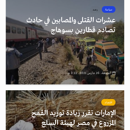
سياسة
رصد
عشرات القتلى والمصابين في حادث
تصادم قطارين بسوهاج
الجمعة، 26 مارس 2021، 3:22 م
اقتصاد
الإمارات
الإمارات تقرر زيادة توريد القمح
المزروع في مصر لهيئة السلع