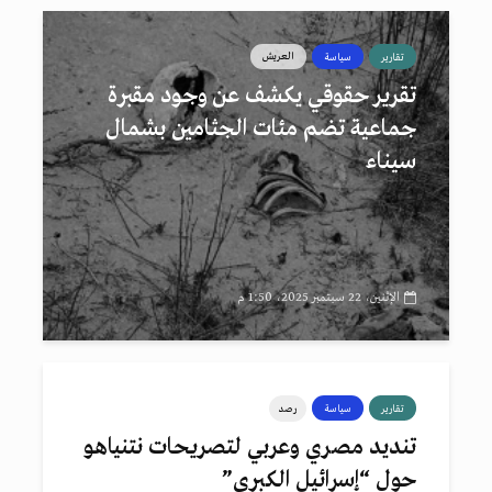
العريش
تقارير
سياسة
تقرير حقوقي يكشف عن وجود مقبرة
جماعية تضم مئات الجثامين بشمال
سيناء
الإثنين، 22 سبتمبر 2025، 1:50 م
تقارير
سياسة
رصد
تنديد مصري وعربي لتصريحات نتنياهو
حول “إسرائيل الكبرى”