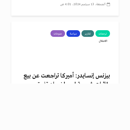
الجمعة، 13 سبتمبر 2024، 4:01 ص
ترجمات
تقارير
سياسة
منوعات
الاحتلال
بيزنس إنسايدر: أميركا تراجعت عن بيع
طائرات شبحية لمصر لضمان تفوق...
الثلاثاء، 27 أغسطس 2024، 8:41 م
تقارير