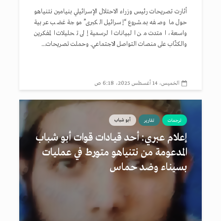
أثارت تصريحات رئيس وزراء الاحتلال الإسرائيلي بنيامين نتنياهو
حول ما وصفه بمشروع “إسرائيل الكبرى” موجة غضب عربية
واسعة، امتدت من البيانات الرسمية إلى تحليلات المفكرين
والكتّاب على منصات التواصل الاجتماعي. وحملت تصريحات...
الخميس، 14 أغسطس 2025، 6:18 ص
أبو شباب
ترجمات
تقارير
إعلام عبري: أحد قيـادات قـوات أبو شباب
المدعومة من نتنياهو متورط في عمليات
بسيناء وضد حماس