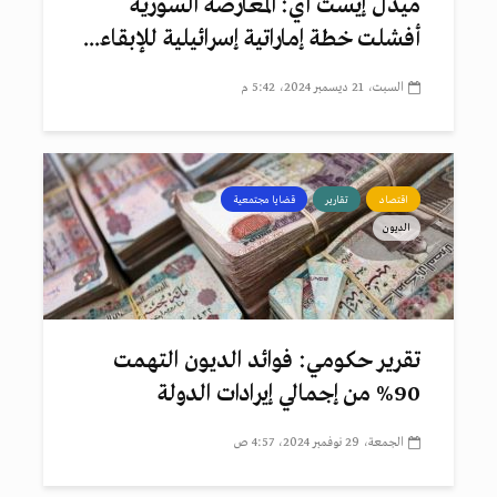
ميدل إيست آي: المعارضة السورية
أفشلت خطة إماراتية إسرائيلية للإبقاء...
السبت، 21 ديسمبر 2024، 5:42 م
اقتصاد
تقارير
قضايا مجتمعية
الديون
تقرير حكومي: فوائد الديون التهمت
90% من إجمالي إيرادات الدولة
الجمعة، 29 نوفمبر 2024، 4:57 ص