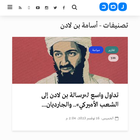
تصنيفات - أسامة بن لادن
تقارير
سياسة
y.m
تداول واسع لـ«رسالة بن لادن إلى
الشعب الأميركي».. والجارديان...
الخميس، 16 نوفمبر 2023، 2:04 م