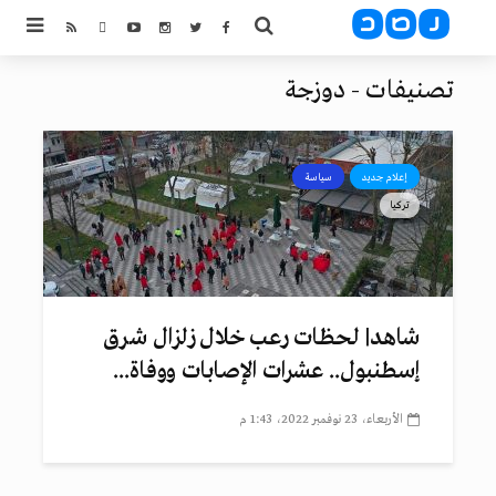
تصنيفات - دوزجة
إعلام جديد
سياسة
تركيا
شاهد| لحظات رعب خلال زلزال شرق
إسطنبول.. عشرات الإصابات ووفاة...
الأربعاء، 23 نوفمبر 2022، 1:43 م