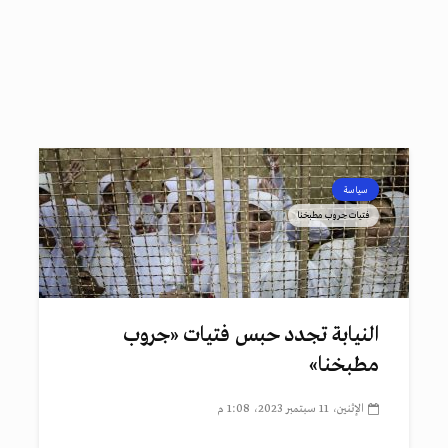
سياسة
فتيات جروب مطبخنا
النيابة تجدد حبس فتيات «جروب
مطبخنا»
الإثنين، 11 سبتمبر 2023، 1:08 م