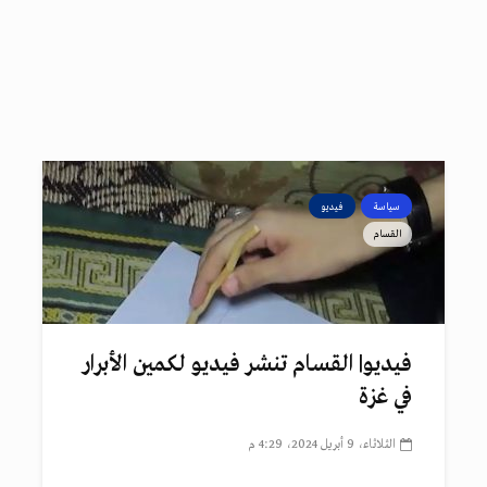
سياسة
فيديو
القسام
فيديو| القسام تنشر فيديو لكمين الأبرار
في غزة
الثلاثاء، 9 أبريل 2024، 4:29 م