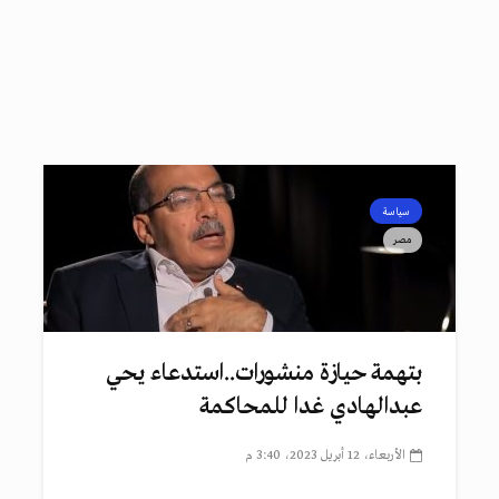
سياسة
مصر
بتهمة حيازة منشورات..استدعاء يحي
عبدالهادي غدا للمحاكمة
الأربعاء، 12 أبريل 2023، 3:40 م