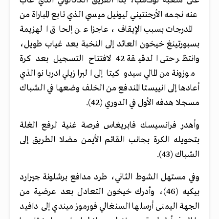
على ملعبه نوكامب، بدا الفريق الكاتالوني الذي غاب
عنه نجمه الأرجنتيني ليونيل ميسي الذي تابع المباراة من
المدرجات بسبب الإيقاف، عاجزا عن إلحاق الهزيمة
بسبورتينغ خيخون العائد إلى النخبة بعد غياب طويل،
وانتظر حتى الدقيقة 42 لافتتاح التسجيل بعد كرة
موزونة من المالي سيدو كيتا إلى البرازيلي ادريانو الذي
أعادها إلى انييستا المندفع من الخلف وضعها في الشباك
مسجلا هدفه الأول في الدوري (42).
وأهدر فرانسيسك فابريغاس فرصة غنية لرفع الغلة
بتحويله الكرة بجانب القائم الأيمن مضلا الطريق إلى
الشباك (43).
وفي مستهل الشوط الثاني، طرد مدافع برشلونة جيرارد
بيكيه (46)، وأدرك خيخون التعادل بعد عرضية من
الجهة اليمنى أرسلها السنغالي فورموز ميندي إلى دافيد