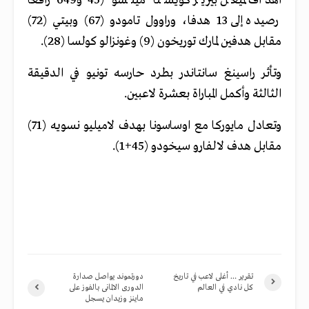
اهداف لميغل بيريز كويستا "ميتشو" (45 و649 رافعا
رصيده إلى 13 هدفا، وراوول تامودو (67) وبيتي (72)
مقابل هدفين لمارك توريخون (9) وغونزالو كولسا (28).
وتأثر راسينغ سانتاندر بطرد حارسه تونيو في الدقيقة
الثالثة وأكمل المباراة بعشرة لاعبين.
وتعادل مايوركا مع اوساسونا بهدف لاميليو نسويه (71)
مقابل هدف لالفارو سيخودو (45+1).
تقرير … أغلى لاعب في تاريخ
دورتموند يواصل صدارة
كل نادي في العالم
الدورى الالمانى بالفوز على
ماينز وزيدان يسجل