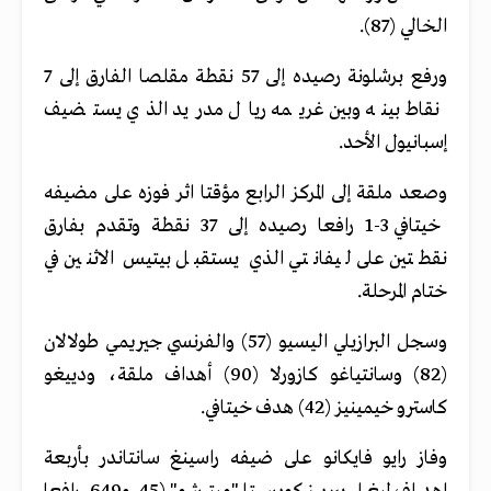
الخالي (87).
ورفع برشلونة رصيده إلى 57 نقطة مقلصا الفارق إلى 7
نقاط بينه وبين غريمه ريال مدريد الذي يستضيف
إسبانيول الأحد.
وصعد ملقة إلى المركز الرابع مؤقتا اثر فوزه على مضيفه
خيتافي 3-1 رافعا رصيده إلى 37 نقطة وتقدم بفارق
نقطتين على ليفانتي الذي يستقبل بيتيس الاثنين في
ختام المرحلة.
وسجل البرازيلي اليسيو (57) والفرنسي جيريمي طولالان
(82) وسانتياغو كازورلا (90) أهداف ملقة، ودييغو
كاسترو خيمينيز (42) هدف خيتافي.
وفاز رايو فايكانو على ضيفه راسينغ سانتاندر بأربعة