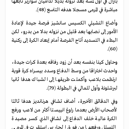
بارال في أول لمسة بعد نزوله بديلا لداميان سواريز تابعها
مباشرة في المرمى مسجلا هدفه التاسع (48).
وأضاع التشيلي الكسيس سانشيز فرصة جيدة لإعادة
الأمور إلى نصابها بعد قليل من نزوله بدلا من بدرو، لكن
البطء في التسديد أتاح الفرصة أمام إبعاد الكرة إلى ركنية
(60).
وحاول كيتا بنفسه بعد أن زود رفاقه بعدة كرات جيدة،
واحدث اختراقا من وسط الدفاع وسدد بيسراه كرة قوية
ارتطمت بلاعب وأكملت طريقها إلى الشباك هدفا ثانيا
لبرشلونة وأول للمالي في البطولة (79).
وفي الدقائق الأخيرة، أضاف تشافي هرنانديز هدفا ثالثا
لأصحاب الأرض بعدما راوغ انييستا أكثر من لاعب ورفع
الكرة عالية خلف الدفاع إلى تشافي الذي كسر مصيدة
التسلل ورفعها من فوق الحارس استقرت في المرمى