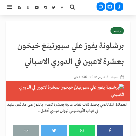
رياضة
برشلونة يفوز علي سبورتينغ خيخون
بعشرة لاعبين في الدوري الاسباني
السبت، 3 مارس 2012، 11:36 ص
العملاق الكاتالوني يحقق ثلاث نقاط غالية بعشرة لاعبين بالفوز على منافس عنيد
في غياب الأرجنتيني ليونل ميسي أفضل...