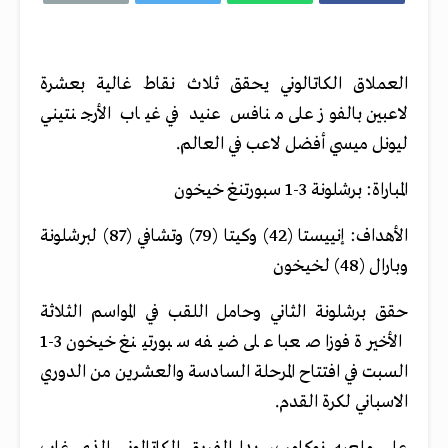
العملاق الكاتالوني يحقق ثلاث نقاط غالية بعشرة
لاعبين بالفوز على منافس عنيد في غياب الأرجنتيني
ليونل ميسي أفضل لاعب في العالم.
المباراة: برشلونة 3-1 سبورتنغ خيخون
الأهداف: إنييستا (42) وكيتا (79) وتشافي (87) لبرشلونة
وبارال (48) لخيخون
حقق برشلونة الثاني وحامل اللقب في المواسم الثلاثة
الأخيرة فوزا صعبا على ضيفه سبورتينغ خيخون 3-1
السبت في افتتاح المرحلة السادسة والعشرين من الدوري
الاسباني لكرة القدم.