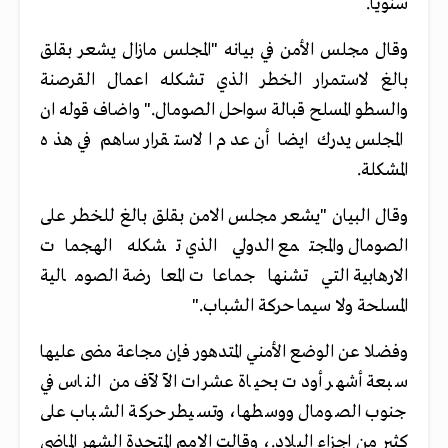
سنويا.
وقال مجلس الأمن في بيانه "المجلس مازال يشعر بقلق
بالغ لاستمرار الخطر الذي تشكله اعمال القرصنة
والسطو المسلح قبالة سواحل الصومال." واضاف قوله ان
المجلس يدرك ايضا أن عدم الاستقرار ساهم في هذه
المشكلة.
وقال البيان "يشعر مجلس الامن بقلق بالغ للخطر على
الصومال والمجتمع الدولي الذي تشكله الهجمات
الارهابية التي تشنها جماعات المعارضة الصومالية
المسلحة ولا سيما حركة الشباب."
وفضلا عن الوضع الأمني المتدهور فإن مجاعة مضى عليها
سبعة أشهر أودت بحياة عشرات الآلآف من الناس في
جنوب الصومال ووسطها، وتسيطر حركة الشباب على
كثير من اجزاء البلاد.، وقالت الامم المتحدة الشهر الماضي