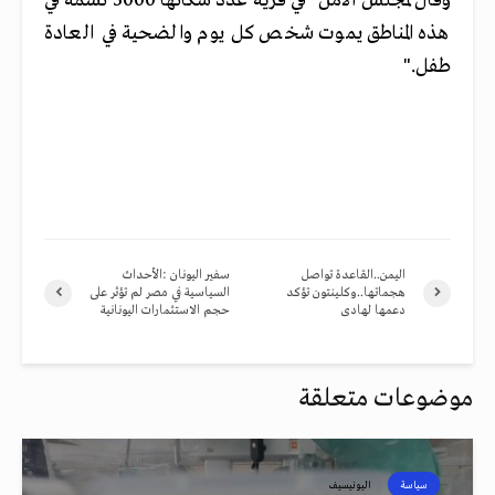
وقال لمجلس الأمن "في قرية عدد سكانها 5000 نسمة في
هذه المناطق يموت شخص كل يوم والضحية في العادة
طفل."
اليمن..القاعدة تواصل
سفير اليونان :الأحداث
هجماتها..وكلينتون تؤكد
السياسية في مصر لم تؤثر على
دعمها لهادى‏
حجم الاستثمارات اليونانية
موضوعات متعلقة
سياسة
اليونيسيف