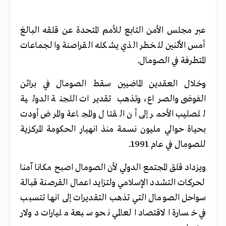
عبر مجلس الأمن التابع للأمم المتحدة عن قلقه البالغ
أمس الأثنين للخطر الذي يشكله القراصنة والجماعات
المتطرفة في الصومال.
وخلال العقدين الماضيين سقط الصومال في براثن
الفوضى والصراع، وتذهب تقديرات اللجنة الدولية
للصليب الأحمر إلى أن القتال والمجاعة والمرض أودت
بحياة حوالي مليون نسمة منذ انهيار الحكومة المركزية
للصومال في عام 1991.
ويزداد قلق المجتمع الدولي لأن الصومال اصبح مكانا آمنا
لحركات التشدد الإسلامي ولتزايد اعمال القرصنة قبالة
سواحل الصومال التي تذهب التقديرات إلى انها تتسبب
في خسارة الاقتصاد العالمي نحو سبعة مليارات دولار