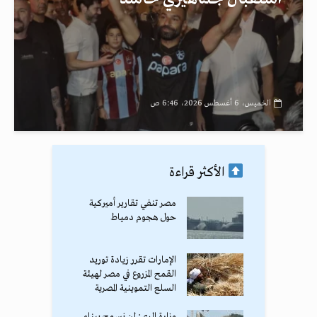
الخميس، 6 أغسطس 2026، 6:46 ص
الأكثر قراءة
مصر تنفي تقارير أميركية
حول هجوم دمياط
الإمارات تقرر زيادة توريد
القمح المزروع في مصر لهيئة
السلع التموينية المصرية
وزارة الري: لن نسمح ببناء