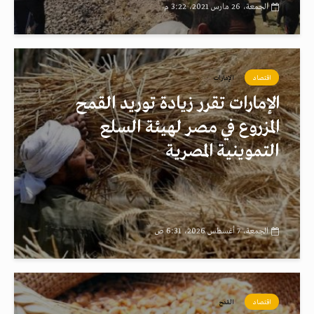
الجمعة، 26 مارس 2021، 3:22 م
اقتصاد
الإمارات
الإمارات تقرر زيادة توريد القمح
المزروع في مصر لهيئة السلع
التموينية المصرية
الجمعة، 7 أغسطس 2026، 6:31 ص
اقتصاد
القمح