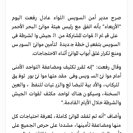
صرح مدير أمن السويس اللواء عادل رفعت اليوم
"الأربعاء" بأنه اتفق مع رئيس هيئة موانئ البحر الأحمر
على قيام القوات المشتركة من الجيش والشرطة فى
السويس بتفعيل خطة جديدة لتأمين موانئ السويس
ومنع تكرار غلق أبواب الموانئ أثناء الاحتجاجات
.
وقال رفعت: "إنه تقرر تكثيف ومضاعفة التواجد الأمنى
أمام موانئ السويس وفى مقدمتها موانئ بور توفيق
للركاب، والأدبية للبضائع والزيتيات للنفط، والعين
السخنة، وسيكون هناك تواجد مكثف لقوات الجيش
والشرطة خلال الأيام القادمة
".
وأضاف "أنه تم تفقد الموانئ كاملة، لمعرفة احتياجات كل
منها ومضاعفة تأمينها، مشددا على حرص الجميع على