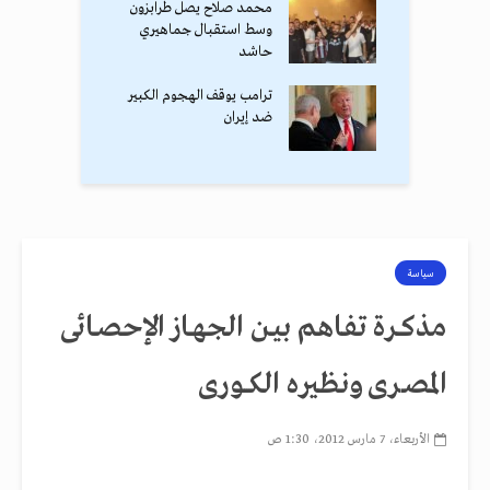
محمد صلاح يصل طرابزون
وسط استقبال جماهيري
حاشد
ترامب يوقف الهجوم الكبير
ضد إيران
سياسة
مذكــرة تفـاهم بيـن الجهـاز الإحصـائى
المصـرى ونظـيره الكــورى
الأربعاء، 7 مارس 2012، 1:30 ص