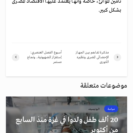
تأمين الموانئ، خاصة وأنها يعتمد عليها الاقتصاد المصرى
بشكل كبير
.
مذكــرة تفـاهم بيـن الجهـاز
أسبوع الفصل العنصري:
الإحصـائى المصـرى ونظـيره
إستفزاز للصهيونية.. ونجاح
الكــورى
مستمر
موضوعات متعلقة
سياسة
اليونيسيف
20 ألف طفل ولدوا في غزة منذ السابع
من أكتوبر