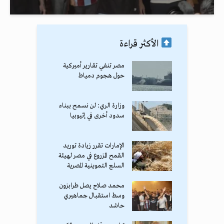
الأكثر قراءة
مصر تنفي تقارير أميركية
حول هجوم دمياط
وزارة الري: لن نسمح ببناء
سدود أخرى في إثيوبيا
الإمارات تقرر زيادة توريد
القمح المزروع في مصر لهيئة
السلع التموينية المصرية
محمد صلاح يصل طرابزون
وسط استقبال جماهيري
حاشد