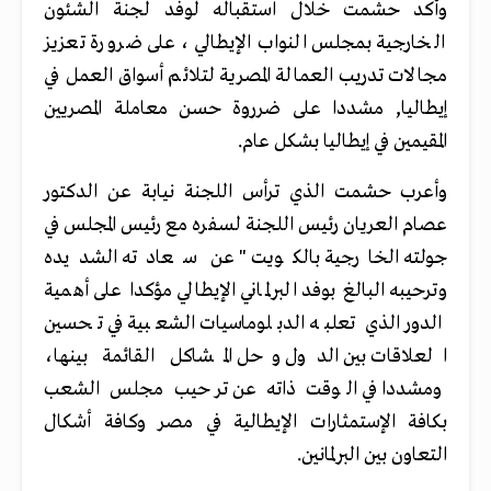
وأكد حشمت خلال استقباله لوفد لجنة الشئون
الخارجية بمجلس النواب الإيطالي ، على ضرورة تعزيز
مجالات تدريب العمالة المصرية لتلائم أسواق العمل في
إيطاليا‏,‏ مشددا على ضرروة حسن معاملة المصريين
المقيمين في إيطاليا بشكل عام.
وأعرب حشمت الذي ترأس اللجنة نيابة عن الدكتور
عصام العريان رئيس اللجنة لسفره مع رئيس المجلس في
جولته الخارجية بالكويت " عن سعادته الشديده
وترحيبه البالغ بوفد البرلماني الإيطالي مؤكدا على أهمية
الدور الذي تعلبه الدبلوماسيات الشعبية في تحسين
العلاقات بين الدول وحل المشاكل القائمة بينها،
ومشددا في الوقت ذاته عن ترحيب مجلس الشعب
بكافة الإستمثارات الإيطالية في مصر وكافة أشكال
التعاون بين البرلمانين.