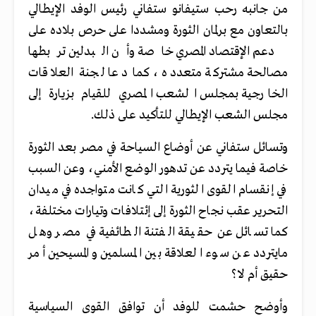
من جانبه رحب ستيفانو ستفاني رئيس الوفد الإيطالي
بالتعاون مع برلمان الثورة ومشددا على حرص بلاده على
دعم الإقتصاد المصري خاصة وأن البدلين تربطها
مصالحة مشتركة متعدده ، كما دعا لجنة العلاقات
الخارجية بمجلس الشعب المصري للقيام بزيارة إلى
مجلس الشعب الإيطالي للتأكيد على ذلك.
وتسائل ستفاني عن أوضاع السياحة في مصر بعد الثورة
خاصة فيما يتردد عن تدهور الوضع الأمني، وعن السبب
في إنقسام القوى الثورية التي كانت متواجده في ميدان
التحرير عقب نجاح الثورة إلى إئتلافات وتيارات مختلفة،
كما تسائل عن حقيقة الفتنة الطائفية في مصر وهل
مايتردد عن سوء العلاقة بين المسلمين والمسيحين أمر
حقيق أم لا؟
وأوضح حشمت للوفد أن توافق القوى السياسية