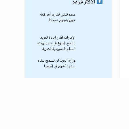
الأكثر قراءة
مصر تنفي تقارير أميركية
حول هجوم دمياط
الإمارات تقرر زيادة توريد
القمح المزروع في مصر لهيئة
السلع التموينية المصرية
وزارة الري: لن نسمح ببناء
سدود أخرى في إثيوبيا
محمد صلاح يصل طرابزون
وسط استقبال جماهيري
حاشد
ترامب يوقف الهجوم الكبير
ضد إيران