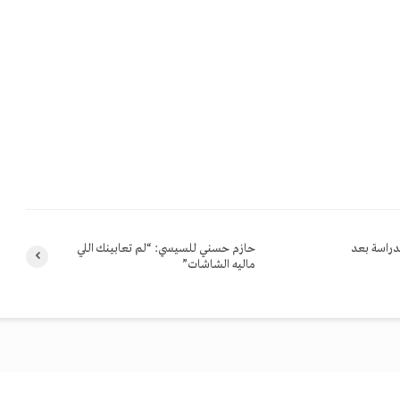
 للدراسة بعد
حازم حسني للسيسي: “لم تعابينك اللي
ماليه الشاشات”