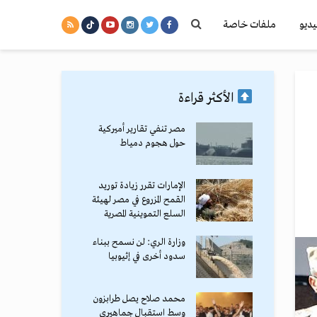
يديو
ملفات خاصة
الأكثر قراءة
مصر تنفي تقارير أميركية
حول هجوم دمياط
الإمارات تقرر زيادة توريد
القمح المزروع في مصر لهيئة
السلع التموينية المصرية
وزارة الري: لن نسمح ببناء
سدود أخرى في إثيوبيا
محمد صلاح يصل طرابزون
وسط استقبال جماهيري