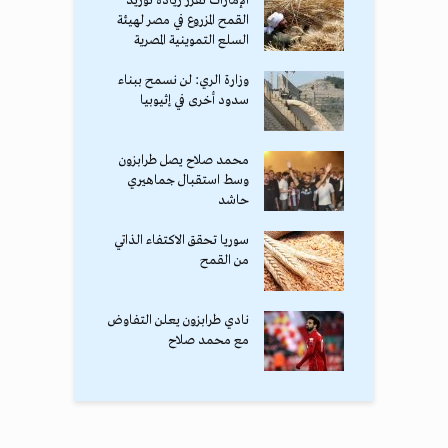
الإمارات تقرر زيادة توريد
القمح المزروع في مصر لهيئة
السلع التموينية المصرية
وزارة الري: لن نسمح ببناء
سدود أخرى في إثيوبيا
محمد صلاح يصل طرابزون
وسط استقبال جماهيري
حاشد
سوريا تحقق الاكتفاء الذاتي
من القمح
نادي طرابزون يعلن التفاوض
مع محمد صلاح