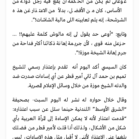
غوغائى لم يكن من الحكمة أن يقع فيه رجل دولة من
الأساس، كان من الأفضل، بدلاً من الاعتذار غن هذه
الشرشحة، إنه يلم تعابينه اللى مالية الشاشات!”.
وتابع: “أوعى حد يقول لى إنه مالوش كلمة عليهم!! …
حزعل منه قوى، لأن جريمة إهانة ذكائنا أكثر فداحة من
جرم إهانة الشيخة موزة!”.
كان السيسي أكد اليوم أنه تقدم بإعتذار رسمي للشيخ
تميم بن حمد آل ثاني أمير قطر عن أي إساءات صدرت ضد
والدته الشيخ موزة من خلال وسائل الإعلام المصرية
.
وقال خلال حواره له نشر له اليوم السبت- بصحيفة
“الشرق الأوسط” اللندنية حينما سئل عن سبب اعتذاره:
“قدمت اعتذار لأنه لا يمكن الإساءة إلى المرأة العربية بأي
شكل من الأشكال، ولذلك أنا قلت لأمير قطر من فضلك
بلغها عني الاعتذار لأنني لا أقبل مثل هذه الإساءات، ليس