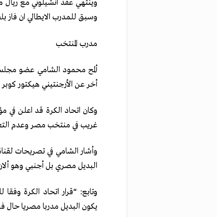
وينتهي عقد انشيلوتي مع ريال مد
وسبق للمدرب الايطالي ان فاز بلقب
مدرب المنتخب
ألمح محمود الشامي عضو مجلس إد
أخر عن الأرجنتيني هيكتور كوبر 
وكان اتحاد الكرة قد اعلن في م
غريب في منتخب مصر وعدم التع
وأشار الشامي في تصريحات لقناة 
البديل مصري بل أجنبي وهو ألان ج
وتابع: “قرار اتحاد الكرة وفقا 
يكون البديل مدربا مصريا حال فش