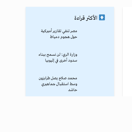
الأكثر قراءة
مصر تنفي تقارير أميركية
حول هجوم دمياط
وزارة الري: لن نسمح ببناء
سدود أخرى في إثيوبيا
محمد صلاح يصل طرابزون
وسط استقبال جماهيري
حاشد
ترامب يوقف الهجوم الكبير
ضد إيران
نادي طرابزون يعلن التفاوض
مع محمد صلاح