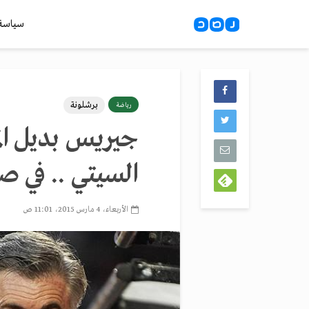
سياسة
برشلونة
رياضة
جيريس بديل ال
السيتي .. في 
الأربعاء، 4 مارس 2015، 11:01 ص