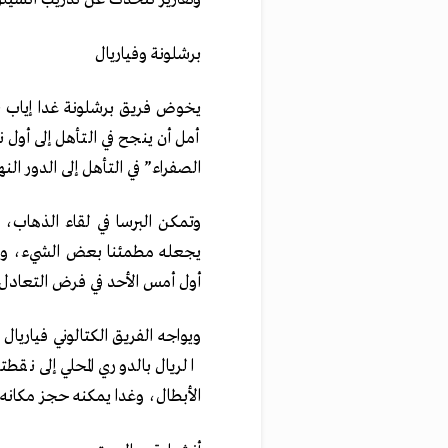
برشلونة وفياريال
يخوض فريق برشلونة غدا إياب ن
أمل أن ينجح في التأهل إلى أول 
الصفراء” في التأهل إلى الدور النها
يجعله مطمئنا بعض الشيء، وإن
أول أمس الأحد في فرض التعادل 1-1 على ريال مدريد في ملعبه “سانتياجو برنابيو” بالليج
ويواجه الفريق الكتالوني فياريا
الريال بالدوري المحلي إلى نق
الأبطال، وغدا يمكنه حجز مكانه في