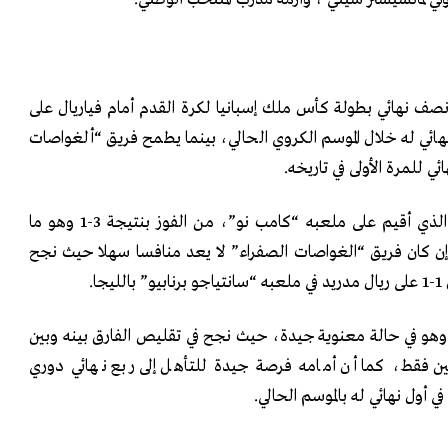
صف نهائي بطولة كأس ملك إسبانيا لكرة القدم أمام فياريال على
نهائي له خلال الموسم الكروي الحالي، بينما يطمح فريق “ألغواصات
ئي للمرة الأولى في تاريخه.
وتمكن البرسا في لقاء الذهاب، الذي أقيم على ملعبه “كامب نو”، من الفوز بنتيجة 3-1 وهو ما
 كان فريق “الغواصات الصفراء” لا يعد منافسا سهلا حيث نجح
ا.
ل وهو في حالة معنوية جيدة، حيث نجح في تقليص الفارق بينه وبين
طتين فقط، كما أن أمامه فرصة جيدة للتأهل إلى ربع نهائي دوري
 أول نهائي له بالموسم الحالي.