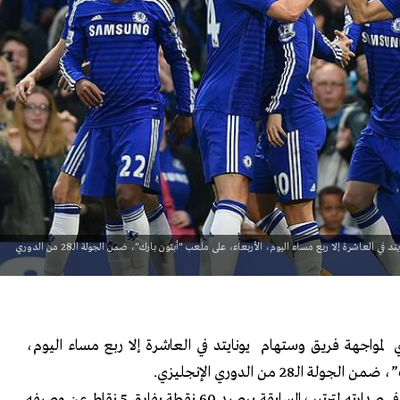
يستعد فريق تشيلسي الإنجليزي لمواجهة فريق وستهام يونايتد في العاشرة إلا ربع مساء اليوم، الأربعاء، على ملعب "أبتون بارك"، ضمن الجولة الـ28 من الدوري
لمواجهة فريق وستهام يونايتد في العاشرة إلا ربع مساء اليوم،
لـ28 من الدوري الإنجليزي.
أصبح تشيلسي يتمتع براحة أكبر في صدارته لترتيب المسابقة برصيد 60 نقطة بفارق 5 نقاط عن وصيفه