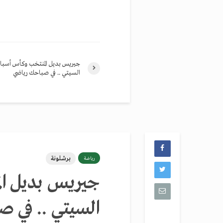
جيريس بديل المنتخب وكأس أسبا
السيتي .. في صباحك رياضي
برشلونة
رياضة
جيريس بديل ال
السيتي .. في 