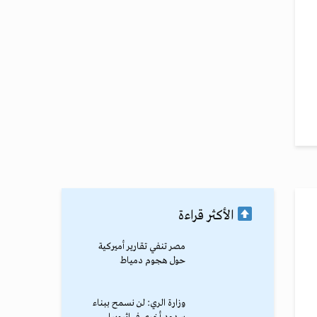
الأكثر قراءة
مصر تنفي تقارير أميركية
حول هجوم دمياط
وزارة الري: لن نسمح ببناء