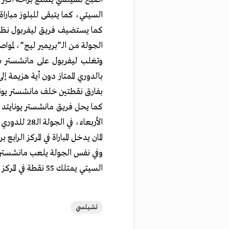
السيتي، كما يتبقى للبلوز مباراة
كما يستضيف فريق ليفربول نظير
الجولة من الـ”بريمير ليج”، لمواص
وتغلب ليفربول على مانشستر سيت
بفارق نقطتين خلف مانشستر يوناي
كما يحل فريق مانشستر يونايتد ال
الأربعاء، في الجولة الـ28 للدوري على ملعب سانت جيمس بارك.
المان يدخل المباراة في المركز الرابع برصيد 50 نقطة، في حين يمتلك نيوكاسل 35 نقطة في ا
وفي نفس الجولة يلعب مانشستر 
السيتي يمتلك 55 نقطة في المركز الثاني، أما ليستر فيتذيل الترتيب برصيد 18 نقطة.
تشيلسي