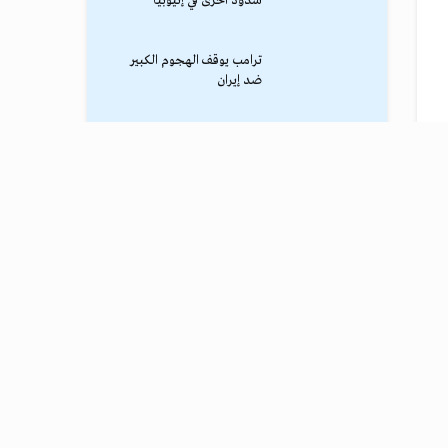
سدود أخرى في إثيوبيا
ترامب يوقف الهجوم الكبير
ضد إيران
نادي طرابزون يعلن التفاوض
مع محمد صلاح