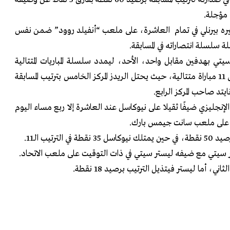
 مؤجلة.
ه بيرنلي في تمام العاشرة، على ملعب “أنفيلد روود” ضمن نفس
لة سلسلة انتصاراته في المسابقة.
ي بهدفين مقابل واحد، الأحد، ليمدد سلسلة المباريات المتتالية
بالدوري الممتاز دون أية هزيمة إلى 11 مباراة متتالية، حيث يحتل الريدز المركز الخامس بترتيب المسابقة
تد صاحب المركز الرابع.
إنجليزي ضيفًا ثقيلا على نيوكاسل عند العاشرة إلا ربع مساء اليوم
لترتيب الـ11.
سيتي مع ضيفه ليستر سيتي في ذات التوقيت على ملعب الاتحاد.