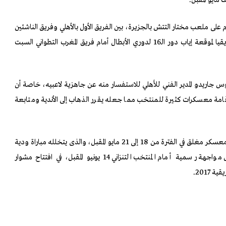
ام على ملعب مختار التتش بالجزيرة، بين الفريق الأول بالأهلي وفريق الناشئين
بالنادي، ضمن استعدادات بطل إفريقيا لموقعة إياب دور الـ16 لدوري الأبطال أمام فريق المغرب التطواني السبت
س جاريدو المدير الفني للأهلي للاستفسار منه عن جاهزية لاعبيه، خاصة أن
قامة معسكرات كثيرة للمنتخب مما جعله يقرر الذهاب إلى الأندية ومتابعة
ويستعد المنتخب الوطني للدخول في معسكر مغلق في الفترة من 18 إلى 21 مايو المقبل، والذى يتخلله مباراة ودية
مع منتخب جيبوتي استعدادا، لأول مواجهة رسمية أمام المنتخب التنزاني 14 يونيو المقبل، في افتتاح مشوار
 2017.