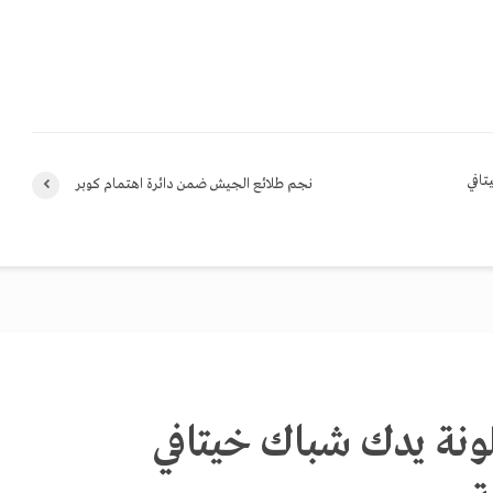
تافي
نجم طلائع الجيش ضمن دائرة اهتمام كوبر
لونة يدك شباك خيتافي