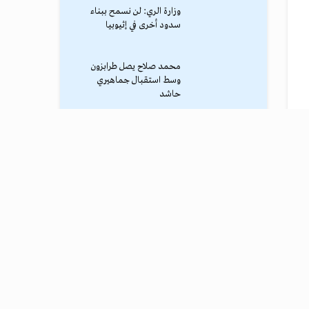
وزارة الري: لن نسمح ببناء
سدود أخرى في إثيوبيا
محمد صلاح يصل طرابزون
وسط استقبال جماهيري
حاشد
ترامب يوقف الهجوم الكبير
ضد إيران
نادي طرابزون يعلن التفاوض
مع محمد صلاح