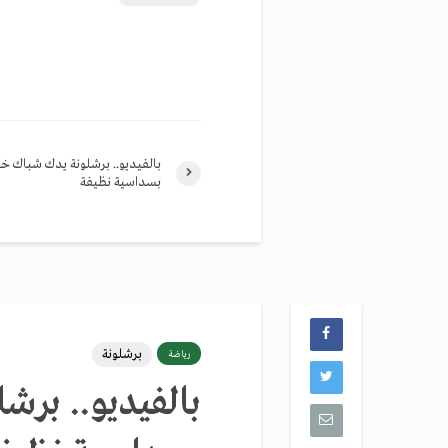
بالفيديو.. برشلونة يدك شباك خي
بسداسية نظيفة
برشلونة
رياضة
بالفيديو.. برش