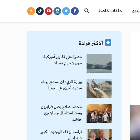
يديو
ملفات خاصة
الأكثر قراءة
مصر تنفي تقارير أميركية
حول هجوم دمياط
وزارة الري: لن نسمح ببناء
سدود أخرى في إثيوبيا
محمد صلاح يصل طرابزون
وسط استقبال جماهيري
حاشد
ترامب يوقف الهجوم الكبير
ضد إيران