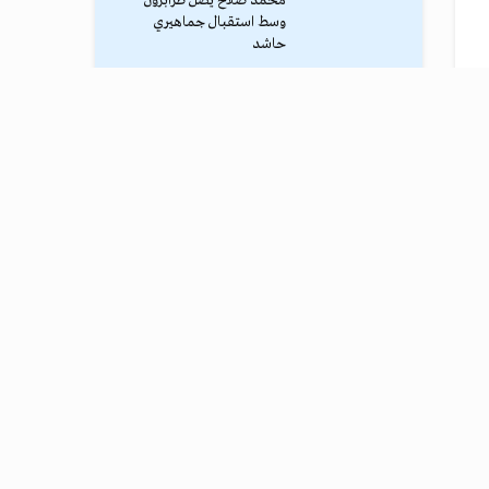
محمد صلاح يصل طرابزون
وسط استقبال جماهيري
حاشد
ترامب يوقف الهجوم الكبير
ضد إيران
نادي طرابزون يعلن التفاوض
مع محمد صلاح