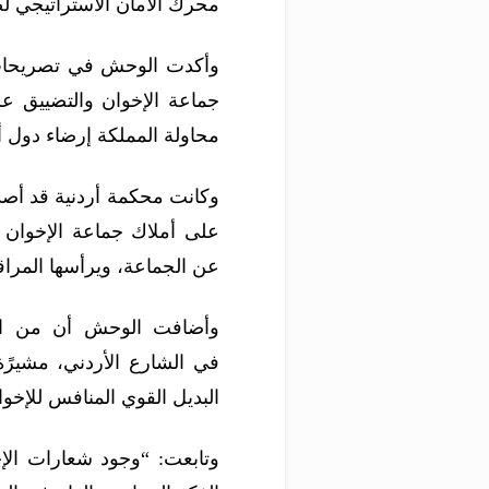
محرك الأمان اﻻستراتيجي لض
وأكدت الوحش في تصريحات خ
جماعة الإخوان والتضييق عل
محاولة المملكة إرضاء دول 
وكانت محكمة أردنية قد أصد
على أملاك جماعة الإخوان 
عن الجماعة، ويرأسها المراق
وأضافت الوحش أن من الم
في الشارع الأردني، مشيرً
البديل القوي المنافس للإخوا
وتابعت: “وجود شعارات الإ