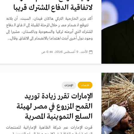
لاتفاقية الدفاع المشترك قريبا
أكد وزير الخارجية التركي هاكان فيدان، السبت، أن بلاده
تتوقع انضمام مصر خلال المرحلة المقبلة إلى اتفاق الدفاع
المشترك الذي أبرمته تركيا والسعودية وباكستان، مشيرا إلى
وجود دول أخرى أبدت اهتماما بالانضمام إلى الاتفاق. وقال...
الأحد، 9 أغسطس 2026، 6:44 ص
اقتصاد
الإمارات
الإمارات تقرر زيادة توريد
القمح المزروع في مصر لهيئة
السلع التموينية المصرية
قررت الإمارات عبر شركة الظاهرة الإماراتية للمنتجات