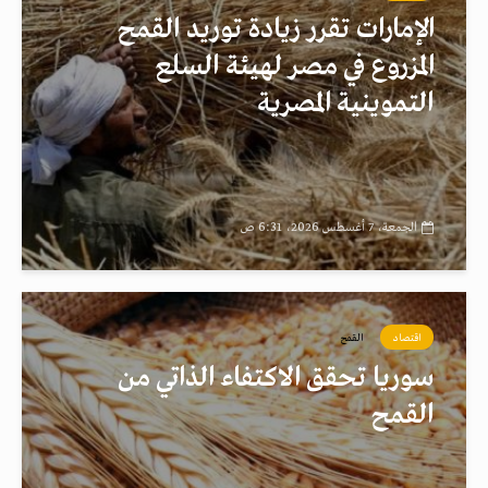
الإمارات تقرر زيادة توريد القمح
المزروع في مصر لهيئة السلع
التموينية المصرية
الجمعة، 7 أغسطس 2026، 6:31 ص
اقتصاد
القمح
سوريا تحقق الاكتفاء الذاتي من
القمح