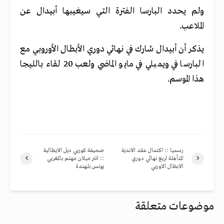
ولم يحدد البارسا الفترة التي سيغيبها أبيدال عن
الملاعب.
يذكر أن أبيدال شارك في نهائي دوري الأبطال الأوروبي مع
البارسا في ويمبلي في مايو الماضي ولعب 20 لقاء بالليجا
هذا الموسم.
رسميا :: اكتمال عقد الاندية
صحيفة كوريي ديل الايطالية
المتأهلة لربع نهائي دوري
:: انتر ميلان مهتم بالمغربي
الابطال الاوربي
يونس بلهندة
موضوعات متعلقة