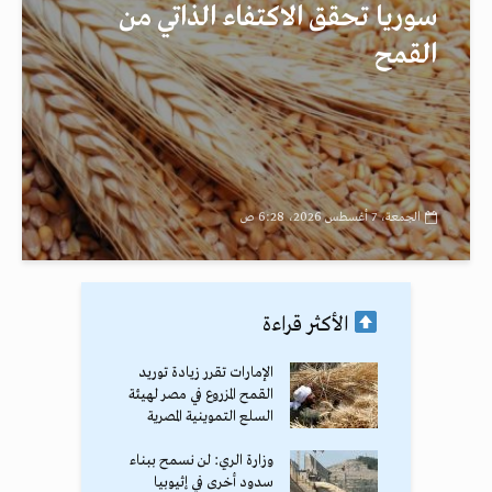
سوريا تحقق الاكتفاء الذاتي من
القمح
الجمعة، 7 أغسطس 2026، 6:28 ص
الأكثر قراءة
الإمارات تقرر زيادة توريد
القمح المزروع في مصر لهيئة
السلع التموينية المصرية
وزارة الري: لن نسمح ببناء
سدود أخرى في إثيوبيا