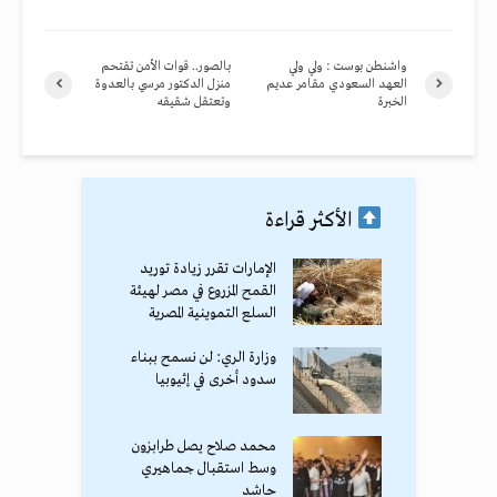
واشنطن بوست : ولي ولي
بالصور.. قوات الأمن تقتحم
العهد السعودي مقامر عديم
منزل الدكتور مرسي بالعدوة
الخبرة
وتعتقل شقيقه
الأكثر قراءة
الإمارات تقرر زيادة توريد
القمح المزروع في مصر لهيئة
السلع التموينية المصرية
وزارة الري: لن نسمح ببناء
سدود أخرى في إثيوبيا
محمد صلاح يصل طرابزون
وسط استقبال جماهيري
حاشد