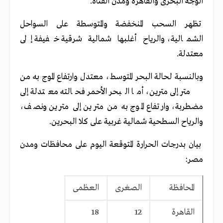
الوجه البحرى والقاهرة ومدن القناة.
تظهر السحب المنخفضة والمتوسطة على السواحل
الشمالية، والرياح أغلبها شمالية شرقية خفيفة إلى
معتدلة.
وبالنسبة لحالة البحر المتوسط، معتدل وارتفاع الموج به من
متر إلى مترين، أما البحر الأحمر فحالته معتدلة إلى
مضطربة، وارتفاع الموج به من مترين إلى مترين ونصف،
والرياح السطحية شمالية غربية على كلا البحرين.
بيان بدرجات الحرارة المتوقعة اليوم على محافظات ومدن
مصر:
المحافظة
الصغرى
العظمى
القاهرة
12
18