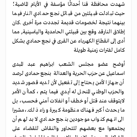
شهدت محافظة قنا أحداثًا مؤسفة في الأيام الماضية؛
حيث تبادلت قبيلتين من قبائل نجع حمادي النار فيما
بينهما نتيجة لخصومات قديمة تجددت مرة أخرى .كان
إطلاق النارقد وقع بين قبيلتي الحامدية والياسينية, مما
أدى إلى انقطاع الكهرباء عن القرى في نجع حمادي بشكل
كامل لفترات زمنية طويلة
أوضح عضو مجلس الشعب ابراهيم عبد المبدى
اسماعيل عن حزب الحرية والعدالة بنجع حمادى لرصد
أن جهاز الأمن يحتاج إلى تفعيل لأن لديه قصور شديد
والحزب الوطني المنحل له أيدي فيما يتم ،كماأن الأمر
لايتوقف عند قتل أو خطف أو انفلات أمني فحسب، بل
ما يحدث أكبر فهناك منظومة كبيرة وراء ذلك.،مشيرا
الى انهم كنواب موجودين بنجع حمادي لابد لهم أن
يجتمعوا مع بعضهم للتحاور والنقاش للقضاء على