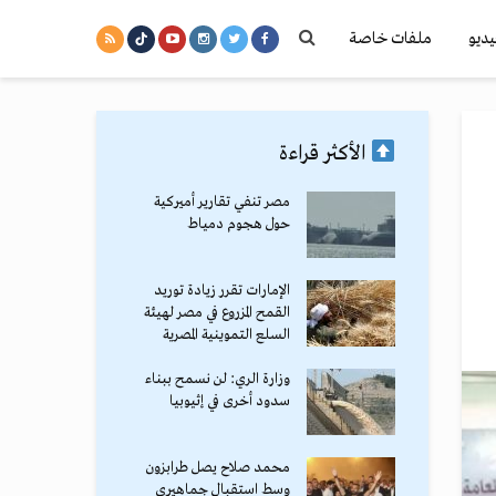
يديو
ملفات خاصة
الأكثر قراءة
مصر تنفي تقارير أميركية
حول هجوم دمياط
الإمارات تقرر زيادة توريد
القمح المزروع في مصر لهيئة
السلع التموينية المصرية
وزارة الري: لن نسمح ببناء
سدود أخرى في إثيوبيا
محمد صلاح يصل طرابزون
وسط استقبال جماهيري