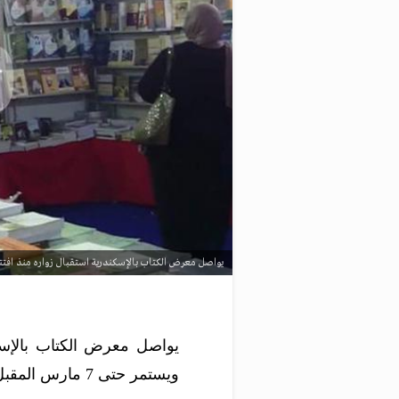
يواصل معرض الكتاب بالإسكندرية استقبال زواره منذ افتتاحه في 27 فبراير الجاري ويستمر حتى 7 
ويستمر حتى 7 مارس المقبل.