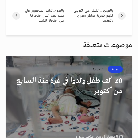
بالفيديو.. القبض على الكويتي
بالصور.. توافد الصحفيين على
المتهم بتعرية مواطن مصري
قسم قصر النيل احتجاجًا
وتعذيبه
على احتجاز النقيب
موضوعات متعلقة
سياسة
اليونيسيف
20 ألف طفل ولدوا في غزة منذ السابع
من أكتوبر
الجمعة، 19 يناير 2024، 4:15 م