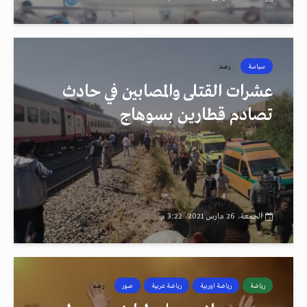
سياسة
رصد
عشرات القتلى والمصابين في حادث
تصادم قطارين بسوهاج
الجمعة، 26 مارس 2021، 3:22 م
رياضة
رياضة اوربية
رياضة عربية
صور
رصد