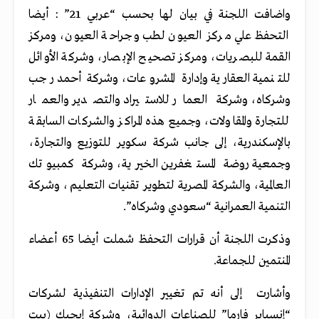
واضافت اللجنة في بيان لها بحسب “عربي 21” : أيضا
التحفظ علي مركز العيون لطب وجراحة العيون، ومركز
القمة للبصريات، ومركز تصحيح الإبصار، وشركة الأوائل
للتنمية العقارية وإدارة المشروعات، وشركة أحمد رجب
وشركاه، وشركة العمار للاستيراد والتصدير والعمار
للتجارة والمقاولات، وجميع هذه المراكز والشركات السابقة
بالإسكندرية، إلى جانب شركة سكوير للتوزيع والتجارة،
وجمعية روضة المستغفرين الخيرية، وشركة كمبيوتك
العالمية، والشركة المصرية لتطوير تقنيات التعليم، وشركة
التنمية العمرانية “سعودي وشركاه”.
وذكرت اللجنة أن قرارات التحفظ شملت أيضا 65 أعضاء
المنتمين للجماعة.
وأشارت إلى أنه تم تغيير الإدارات التنفيذية لشركات
“إنسباير فارما” للصناعات الدوائية، وشركة إيجيك (بيت