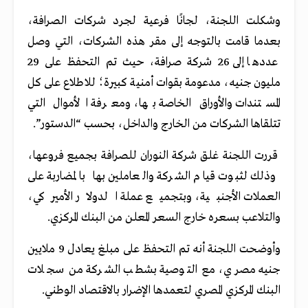
وشكلت اللجنة، لجانًا فرعية لجرد شركات الصرافة،
بعدما قامت بالتوجه إلى مقر هذه ‏الشركات، التي وصل
عددها إلى 26 شركة صرافة، حيث تم التحفظ على 29
مليون جنيه، مدعومة بقوات أمنية كبيرة؛ ‏للاطلاع على كل
المستندات والأوراق الخاصة بها، ومعرفة الأموال التي
تتلقاها الشركات من الخارج ‏والداخل
، بحسب “الدستور”.‎‏‏
قررت اللجنة غلق شركة النوران للصرافة بجميع فروعها،
وذلك لثبوت قيام الشركة والعاملين بها بالمضاربة على
العملات الأجنبية، وبتجميع عملة الدولار الأميركي،
والتلاعب بسعره ‏خارج السعر المعلن من البنك المركزي‎. ‏
وأوضحت اللجنة أنه تم التحفظ على مبلغ يعادل 9 ملايين
جنيه مصري، مع التوصية بشطب الشركة من ‏سجلات
البنك المركزي المصري لتعمدها الإضرار بالاقتصاد الوطني.