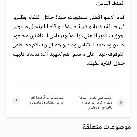
الهدف الثامن.
قدم لاعبو الأهلى مستويات جيدة خلال اللقاء وظهروا
فى حالة بدنية وفنية جيدة، وقام البرتغالى مانويل
جوزيه، المدير الفنى، بالدفع برباعى الناشئين محمود
حسن ومحمد الشامى وعمرو جمال وإسلام مصطفى
للوقوف جيدا على مستواهم تمهيداً للاعتماد عليهم
خلال الفترة المقبلة.
الإسماعيلي يفوض اسامة
المنتخب يواجه أوغندا 29
ديمتري لاحتراف حجازي
مارس وتشاد 31 بالسودان
بالدوري الإنجليزي
موضوعات متعلقة