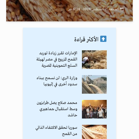
الجمعة، 7 أغسطس 2026، 6:28 ص
الأكثر قراءة
الإمارات تقرر زيادة توريد
القمح المزروع في مصر لهيئة
السلع التموينية المصرية
وزارة الري: لن نسمح ببناء
سدود أخرى في إثيوبيا
محمد صلاح يصل طرابزون
وسط استقبال جماهيري
حاشد
سوريا تحقق الاكتفاء الذاتي
من القمح