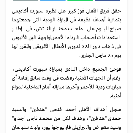
حقق فريق الأهلى فوز كبير على نظيره سبورت أكاديمى
بثمانية أهداف نظيفة فى المباراة الودية التى جمعتهما
صباح اليوم على ملعب مختار التتش، فى إطار
استعدادات أصحاب الرداء الأحمر لمواجهة البن الأثيوبى
فى ذهاب دور الـ32 لدورى الأبطال الأفريقى والمقرر لها
يوم 25 مارس الجارى.
فوجئ الجميع داخل النادى بمباراة سبورت أكاديمى،
رغم أن الجهات الأمنية رفضت فى وقت سابق إقامة أى
مباريات ودية للأحمر وآخرها مباراته أمام الداخلية لدواع
أمنية.
سجل أهداف الأهلى أحمد فتحى "هدفين" والسيد
حمدى "هدفين"، وهدف لكل من محمد ناجى "جدو"
وسيد معوض والبرازيلى فابيو جونيور، وليد سليمان