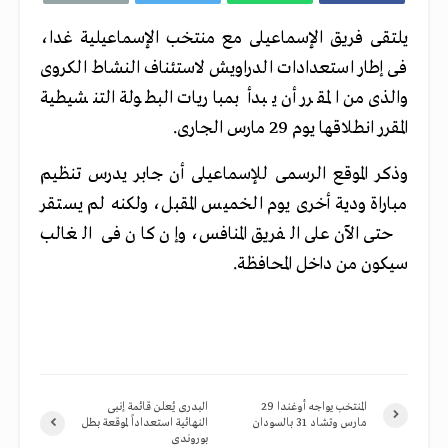
يلتقى فريق الإسماعيلى مع منتخب الإسماعيلية غدا،
فى إطار استعدادات الدراويش لاستئناف النشاط الكروى
والذى من المقرر أن يبدأ بمباريات البطولة التنشيطية
المقرر انطلاقها يوم 29 مارس الجارى.
وذكر الموقع الرسمى للإسماعيلى أن جابر يدرس تنظيم
مباراة ودية أخرى يوم الخميس المقبل، ولكنه لم يستقر
حتى الآن على الفريق المنافس، وإن كان فى الغالب
سيكون من داخل المحافظة.
المنتخب يواجه أوغندا 29
البدرى يُعلن قائمة إنبى
مارس وتشاد 31 بالسودان
النهائية استعداداً لموقعة بطل
بوروندى