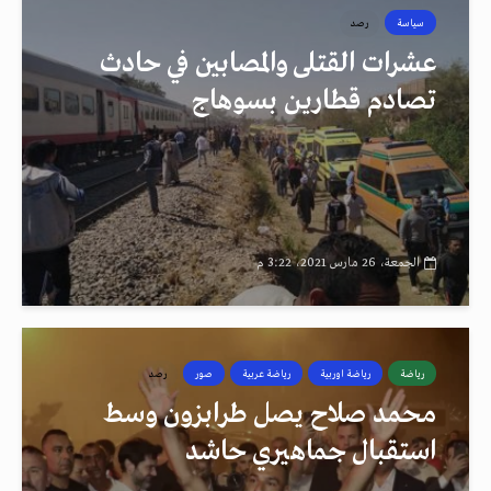
سياسة
رصد
عشرات القتلى والمصابين في حادث
تصادم قطارين بسوهاج
الجمعة، 26 مارس 2021، 3:22 م
رياضة
رياضة اوربية
رياضة عربية
صور
رصد
محمد صلاح يصل طرابزون وسط
استقبال جماهيري حاشد