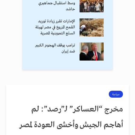
وسط استقبال جماهيري
حاشد
الإمارات تقرر زيادة توريد
القمح المزروع في مصر لهيئة
السلع التموينية المصرية
ترامب يوقف الهجوم الكبير
ضد إيران
سياسة
مخرج “العساكر” لـ”رصد”: لم
أهاجم الجيش وأخشى العودة لمصر