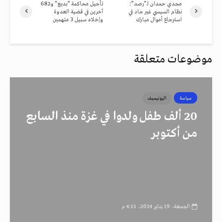
مجدي حمدان لـ”رصد”:
تأجيل محاكمة “بديع” و682
نظام السيسي غير جاد في
آخرين في قضية العدوة
استرجاع أموال مبارك
وإخلاء سبيل 3 متهمين
موضوعات متعلقة
سياسة
اليونيسيف
20 ألف طفل ولدوا في غزة منذ السابع
من أكتوبر
الجمعة، 19 يناير 2024، 4:15 م