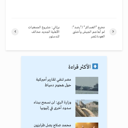
مخرج “العساكر” لـ”رصد”:
برلماني: مشروع الجمعيات
لم أهاجم الجيش وأخشى
الأهلية الجديد مخالف
العودة لمصر
للدستور
الأكثر قراءة
مصر تنفي تقارير أميركية
حول هجوم دمياط
وزارة الري: لن نسمح ببناء
سدود أخرى في إثيوبيا
محمد صلاح يصل طرابزون