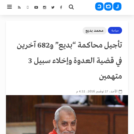
محمد بديع
سياسة
تأجيل محاكمة “بديع” و682 آخرين
في قضية العدوة وإخلاء سبيل 3
متهمين
الأحد، 27 نوفمبر 2016، 4:52 م