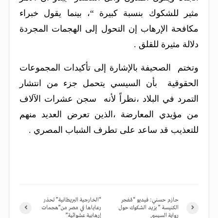
مثير للشكوك بنسبة كبيرة “، بينما يقول خبراء
مكافحة الإرهاب إن التحول إلى الهجمات المجردة
دلالة مثيرة للقلق .
وتختم الصحيفة بالإشارة إلى تأكيدات المجموعات
الحقوقية بأن السيسي يتحمل جزء من انتشار
التمرد في البلاد ،نظراً لأنه سجن عشرات الآلاف
من مؤيدي المعارضة ،الذين تعرض العديد منهم
للتعذيب قد ساعد على تطرف الشباب المصري .
حازم حسني: فيديو “مُفجر
“الخارجية البريطانية” تحذر
الكنيسة ” يزيد الشكوك حول
رعاياها في مصر من”هجمات
رواية السيسي
إرهابية عشوائية”