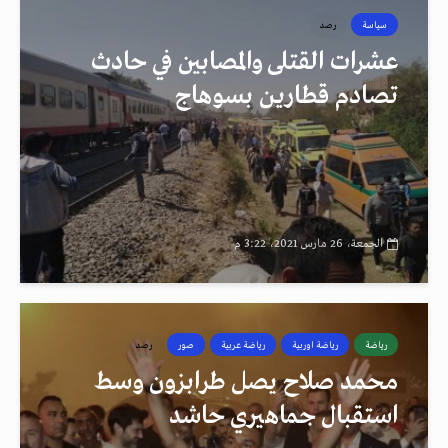
سياسة
رصد
عشرات القتلى والمصابين في حادث
تصادم قطارين بسوهاج
الجمعة، 26 مارس 2021، 3:22 م
رياضة
رياضة اوربية
رياضة عربية
صور
رصد
محمد صلاح يصل طرابزون وسط
استقبال جماهيري حاشد