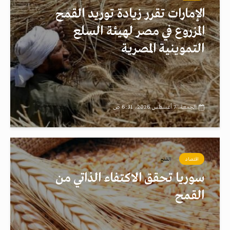
الإمارات تقرر زيادة توريد القمح
المزروع في مصر لهيئة السلع
التموينية المصرية
الجمعة، 7 أغسطس 2026، 6:31 ص
اقتصاد
القمح
سوريا تحقق الاكتفاء الذاتي من
القمح