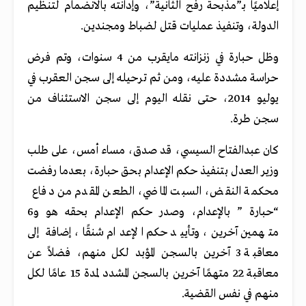
إعلاميًا بـ”مذبحة رفح الثانية”، وإدانته بالانضمام لتنظيم
الدولة، وتنفيذ عمليات قتل لضباط ومجندين.
وظل حبارة في زنزانته مايقرب من 4 سنوات، وتم فرض
حراسة مشددة عليه، ومن ثم ترحيله إلى سجن العقرب في
يوليو 2014، حتى نقله اليوم إلى سجن الاستئناف من
سجن طرة.
كان عبدالفتاح السيسي، قد صدق، مساء أمس، على طلب
وزير العدل بتنفيذ حكم الإعدام بحق حبارة، بعدما رفضت
محكمة النقض، السبت الماضي، الطعن المقدم من دفاع
“حبارة ” بالإعدام، وصدر حكم الإعدام بحقه هو و6
متهمين آخرين، وتأييد حكم الإعدام شنقًا، إضافة إلى
معاقبة 3 آخرين بالسجن المؤبد لكل منهم، فضلاً عن
معاقبة 22 متهمًا آخرين بالسجن المشدد لمدة 15 عامًا لكل
منهم في نفس القضية.