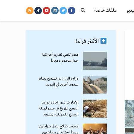
يديو
ملفات خاصة
الأكثر قراءة
مصر تنفي تقارير أميركية
حول هجوم دمياط
وزارة الري: لن نسمح ببناء
سدود أخرى في إثيوبيا
الإمارات تقرر زيادة توريد
القمح المزروع في مصر لهيئة
السلع التموينية المصرية
محمد صلاح يصل طرابزون
وسط استقبال جماهيري