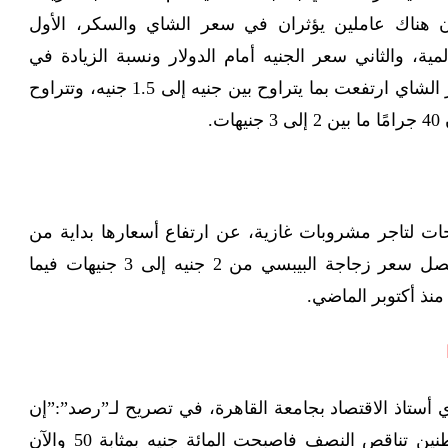
 هناك عاملين يؤثران في سعر الشاي والسكر، الأول
ية، والثاني سعر الجنيه أمام الدولار ونسبة الزيادة في
أسعار الأخير. وأكد أن أسعار الشاي ارتفعت بما يتراوح بين جنيه إلى 1.5 جنيه، وتتراوح
ت.
 لتاجر مشروبات غازية، عن ارتفاع أسعارها بداية من
يناير المقبل بنسبة 30%، ليصل سعر زجاجة البيبسي من 2 جنيه إلى 3 جنيهات فيما
منذ أكتوبر الماضي.
ي أستاذ الاقتصاد بجامعة القاهرة، في تصريح لـ”رصد”:”إن
القيمة المالية لمدخل المواطنين تناقص النصف فاصبحت المائة جنيه بمثابة 50 والآن