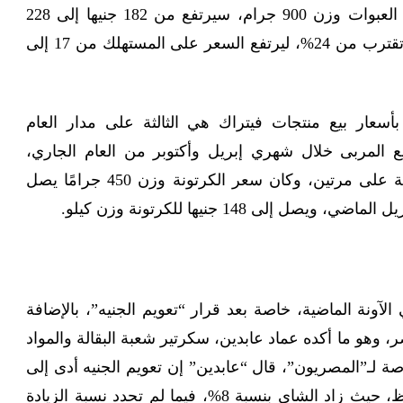
و سعر كرتونة المربى ذات العبوات وزن 900 جرام، سيرتفع من 182 جنيها إلى 228
جنيها للكرتونة، بنسبة زيادة تقترب من 24%، ليرتفع السعر على المستهلك من 17 إلى
بأسعار بيع منتجات فيتراك هي الثالثة على مدار العام
ع المربى خلال شهري إبريل وأكتوبر من العام الجاري،
بمقدار 25 جنيها فى الكرتونة على مرتين، وكان سعر الكرتونة وزن 450 جرامًا يصل
لآونة الماضية، خاصة بعد قرار “تعويم الجنيه”، بالإضافة
 وهو ما أكده عماد عابدين، سكرتير شعبة البقالة والمواد
ة لـ”المصريون”، قال “عابدين” إن تعويم الجنيه أدى إلى
زيادة سعرهما بشكل ملحوظ، حيث زاد الشاي بنسبة 8%، فيما لم تحدد نسبة الزيادة