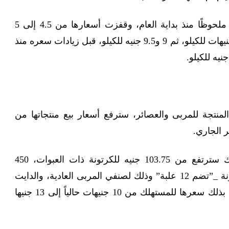
وشهدت أسعار الأرز تطورًا ملحوظًا منذ بداية العام، وقفزت أسعارها من 4.5 إلى 5
جنيهات للكيلو، ثم لـ6.5 و7 جنيهات للكيلو، ثم 9 و9.5 جنيه للكيلو، قبل زيادات سعره منذ
منتجة للمربى والعصائر، سترفع أسعار بيع منتجاتها من
و أسعار بيع منتجات فيتراك سترتفع من 103.75 جنيه للكرتونة ذات العبوات، 450
جرامًا، إلى 130 جنيها للكرتونة _”تضم 12 علبة” وذلك لصنفي المربى العادية، والدايت
بزيادة نسبتها 25.3%، ليرتفع بذلك سعرها للمستهلك من 10 جنيهات حالياً إلى 13 جنيها