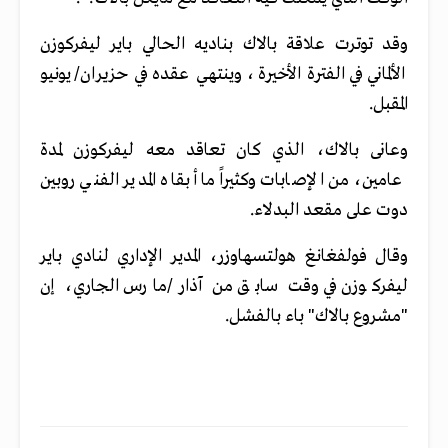
وقد توترت علاقة بالاك بناديه الحالي باير ليفركوزن
الألماني في الفترة الأخيرة، وينتهي عقده في حزيران/يونيو
المقبل.
وعانى بالاك، الذي كان تعاقد معه ليفركوزن لمدة
عامين، من الإصابات وكثيراً ما أبقاه المدير الفني روبين
دوت على مقعد البدلاء.
وقال فولفغانغ هولتسهاوزر، المدير الإداري لنادي باير
ليفركوزن في وقت سابق من آذار/مارس الجاري، إن
"مشروع بالاك" باء بالفشل.