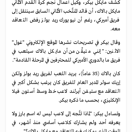
كشف مايكل بيكر، وكيل أعمال نجم كرة القدم الألماني
مايكل بالاك، أن قائد المنتَّخب الألماني السابق سينتقل إلى
فريق أميركي، رغم أن نيويورك ريد بولز رفض التعاقد
معه.
وقال بيكر في تصريحات نشرها الموقع الإلكتروني "غول"
الاثنين: " إنني متيقِّن من أن مايكل بالاك سيلعب في
فريق ما بالدوري الأميركي للمحترفين في المرحلة القادمة".
كان بالاك (35 عاماً)، يريد اللعب لفريق ريد بولز ولكن
إريك سولر المدير العام للفريق كان يرغب بشكل أكبر في
التعاقد مع ستيفن أيرلند لاعب خط وسط أستون فيلا
الإنكليزي، بحسب ما ذكره بيكر.
وتساءل بيكر: "لماذا تتَّجه إلى لاعب ليس له اسم بارز ولا
يعرفه أحد ولم يشارك كلاعب أساسي منذ أشهر، في
الوقت الذي يمكنك فيه التعاقد مع مايكل بالاك؟".