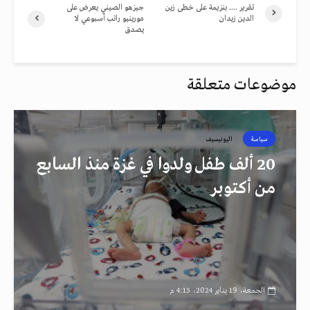
تقرير …. بنزيمة على خطى زين
جيزهو الصيني يعرض على
الدين زيدان
مورينيو راتب أسبوعي لا
يصدق
موضوعات متعلقة
سياسة
اليونيسيف
20 ألف طفل ولدوا في غزة منذ السابع
من أكتوبر
الجمعة، 19 يناير 2024، 4:15 م