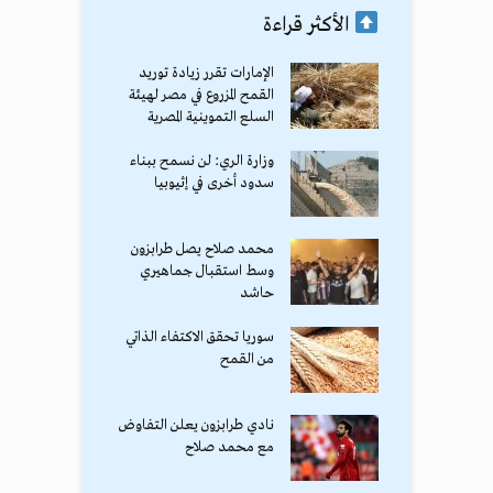
الأكثر قراءة
الإمارات تقرر زيادة توريد
القمح المزروع في مصر لهيئة
السلع التموينية المصرية
وزارة الري: لن نسمح ببناء
سدود أخرى في إثيوبيا
محمد صلاح يصل طرابزون
وسط استقبال جماهيري
حاشد
سوريا تحقق الاكتفاء الذاتي
من القمح
نادي طرابزون يعلن التفاوض
مع محمد صلاح