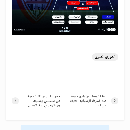
الدوري المصري
بلاغ لـ”يويفا” من بايرن ميونخ
حظوظ الـ”ريمونتادا”..تعرف
ضد الشرطة الإسبانية.. تعرف
على تشكيلتي برشلونة
على السبب
ويوفنتوس في ليلة الأبطال