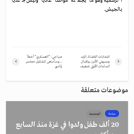
الرسمية وهو ما يجعله مواطنا عاديا وليس جنديا
بالجيش.
انتخابات القضاة..الزند
صباحي: “العسكري” أخطأ
وبسيوني الأبرز..وإقبال
…وسأسعى لتشكيل مجلس
الساعات الأولي ضعيف
رئاسي
موضوعات متعلقة
سياسة
اليونيسيف
20 ألف طفل ولدوا في غزة منذ السابع