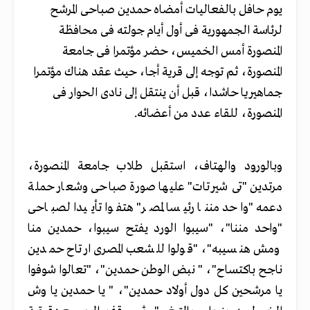
يوم حافل بالفعاليات أمضاه حمدين صباحى المرشح
لرئاسة الجمهورية فى أول أيام جولته فى محافظة
المنصورة أمس الخميس، حضر مؤتمرا فى جامعة
المنصورة، ثم توجه إلى قرية أجا، حيث عقد هناك مؤتمرا
جماهيريا حاشدا، قبل أن ينتقل إلى نادى الحوار فى
المنصورة، للقاء عدد من أعضائه.
وبالورود والهتاف، استقبل طلاب جامعة المنصورة،
مرتدين "تى شيرتات" عليها صورة صباحى وشعار حملة
دعمه "واحد مننا رئيسا لمصر" هتفوا تأييدا لصباحى
"واحد مننا"، "سيبوا الورد يفتح سيبوا، حمدين منا
ومش هنسيبه"، "قولوا للشعب المصرى ارتاح حمدين
ناجح باكتساح"، " نبض الوطن حمدين"، "تعالوا شوفوا
يا مرشحين كل دول أولاد حمدين"، " يا حمدين يا وش