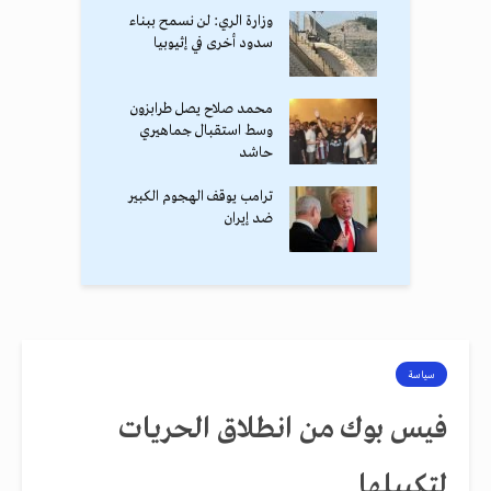
وزارة الري: لن نسمح ببناء
سدود أخرى في إثيوبيا
محمد صلاح يصل طرابزون
وسط استقبال جماهيري
حاشد
ترامب يوقف الهجوم الكبير
ضد إيران
سياسة
فيس بوك من انطلاق الحريات
لتكبيلها