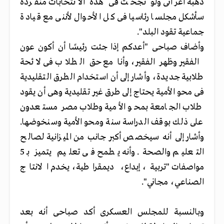
ذهبه أغرانى ولو نجحت فى هذه الانتخابات منفردة
سأشكل مجلسا رئاسيا فى كل الأحوال لأننى مع قيادة
جماعية تقود البلد".
وأضاف صباحى "أعدكم إذا جئت رئيسًا أن أكون عون
الفقير وظهر الفقير، وأنا مع حق الطلاب فى لائحة
طلابية جديدة، وأشار إلى أن استخدام الطرق التقليدية
فى محو الأمية يحتاج إلى طرق غير تقليدية وهى أن يقود
طلاب الجامعة بمحو الأمية وطلاب مصر مستعدون
على ذلك بوقف الدراسة سنة ومحو الأمية وسنخوضها.
وأشار إلى أنه سيخصص أكبر جانب من الميزانية لصالح
التعليم والصحة. وأنه يطمح فى تعليم يتميز بـ 5
مواصفات "تربية، إبداع، ديمقراطية، يخدم الانتاج
الصناعي، مجاني".
وبالنسبة للمجلس العسكرى أكد صباحى أنه بعد