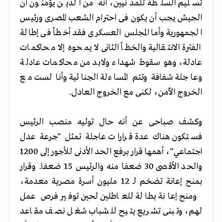
تسليم السلطة للمدنيين، أنه من الذين يؤمنون أن
الجيش يجب أن يكون فى احترام الشعب المصرى ورئيس
الجمهورية وأما المجلس العسكرى فقد أخطأ فى إطالة
الفترة الانتقالية والخطأ الثانى لا يمحوه إلا محاكمات
عادلة، وهو سقوط شهداء ولابد من محاكمات عادلة
وعاجلة شفافة وتتم المساءلة الجنائية وأنا لست مع
الخروج الآمن، لكنى مع الخروج العادل.
وكشف صباحى عن أنه حال توليه منصب الرئيس
فستكون هناك عدة قرارات عاجلة تمثل "جرعة عدل
اجتماعي"، أهمها قرار برفع الحد الأدنى للأجور إلى 1200
والحد الأقصى 30 ضعفا منه والرئيس 15 ضعفا. وقرار
بمنح إعانة تضخم لـ 12 مليون أسرة مصرية معدمة،
ومنح إعانة بطالة للعاطلين لحين توفير فرص عمل
لهم، وتبنى تشريع يتيح للشباب شغل نصف مقاعد