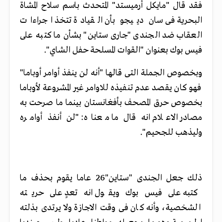
فقد قال "مايكل أرميستد" المتحدث باسم سلاح المشاة
البحرية فى سان دييجو بأن القيادة تتخذ اجراءات
العقاب ضد الجندى "جارى ستاين" بشأن ما كتبه على
فيس بوك بعنوان "القوات المسلحة حفل الشاي".
وبخصوص الجملة التى قالها "أنه لن ينفذ أوامر أوباما"
فهو كان يقصد عدم تنفيذه للاوامر غير المشروعة لأوباما
بخصوص حرق المصحف بأفغانستان بينما ما صرحت به
مصادر الاعلام انه قال ما معناه: "لن أنفذ أوامره
وليذهب للجحيم".
ذلك جعل الجندى "ستاين"26 عاما يقوم بحذف ما
كتبه على فيس بوك ويقول انه تعدٍ على حريته
الشخصية، وأنه كان فى وقت الاجازة ولا يرتدى بذلته