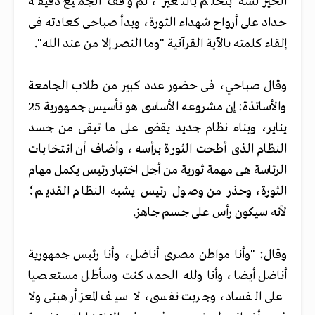
الخير لسه بنحلم بالتغير"، ثم وقف الجميع دقيقة
حداد على أرواح شهداء الثورة، وبدأ صباحى كعادته فى
إلقاء كلمته بالآية القرآنية "وما النصر إلا من عند الله".
وقال صباحي، فى حضور عدد كبير من طلاب الجامعة
والأساتذة: إن مشروعه الأساسى هو تأسيس جمهورية 25
يناير، وبناء نظام جديد يقضى على ما تبقى من جسد
النظام الذى أطحت الثورة برأسه، وأضاف أن انتخابات
الرئاسة هى مهمة ثورية من أجل اختيار رئيس يكمل مهام
الثورة، وحذر من وصول رئيس يشبه النظام القديم؛
لأنه سيكون رأس على جسم جاهز.
وقال: "وأنا مواطن مصرى أناضل، وأنا رئيس جمهورية
أناضل أيضا، وأنا ولله الحمد كنت وسأظل مستعصيا
على الفساد، وجربت نفسى، لا سيف المعز أرهبنى ولا